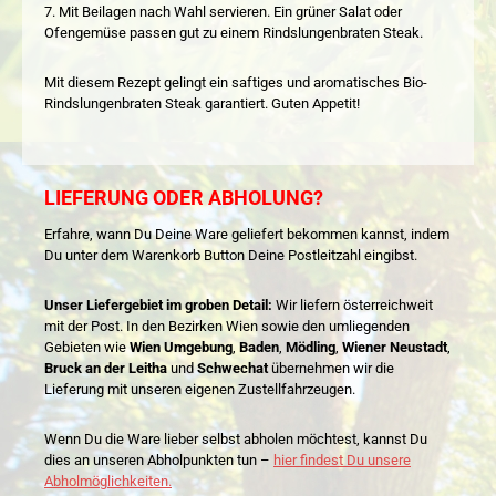
7. Mit Beilagen nach Wahl servieren. Ein grüner Salat oder
Ofengemüse passen gut zu einem Rindslungenbraten Steak.
Mit diesem Rezept gelingt ein saftiges und aromatisches Bio-
Rindslungenbraten Steak garantiert. Guten Appetit!
LIEFERUNG ODER ABHOLUNG?
Erfahre, wann Du Deine Ware geliefert bekommen kannst, indem
Du unter dem Warenkorb Button Deine Postleitzahl eingibst.
Unser Liefergebiet im groben Detail:
Wir liefern österreichweit
mit der Post. In den Bezirken Wien sowie den umliegenden
Gebieten wie
Wien Umgebung
,
Baden
,
Mödling
,
Wiener Neustadt
,
Bruck an der Leitha
und
Schwechat
übernehmen wir die
Lieferung mit unseren eigenen Zustellfahrzeugen.
Wenn Du die Ware lieber selbst abholen möchtest, kannst Du
dies an unseren Abholpunkten tun –
hier findest Du unsere
Abholmöglichkeiten.