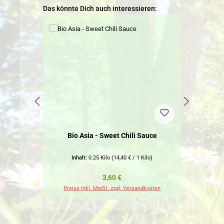
Produktgalerie überspringen
Das könnte Dich auch interessieren:
Bio Asia - Sweet Chili Sauce
Inhalt:
0.25 Kilo
(14,40 € / 1 Kilo)
Regulärer Preis:
3,60 €
Preise inkl. MwSt. zzgl. Versandkosten
Pr