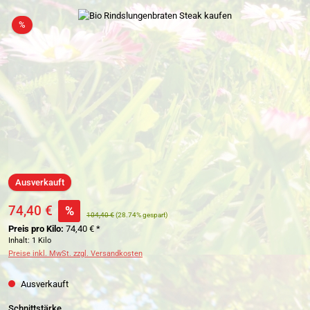
Bildergalerie überspringen
Rabatt
%
Ausverkauft
74,40 €
%
104,40 €
(28.74% gespart)
Preis pro Kilo:
74,40 € *
Inhalt:
1 Kilo
Preise inkl. MwSt. zzgl. Versandkosten
Ausverkauft
auswählen
Schnittstärke