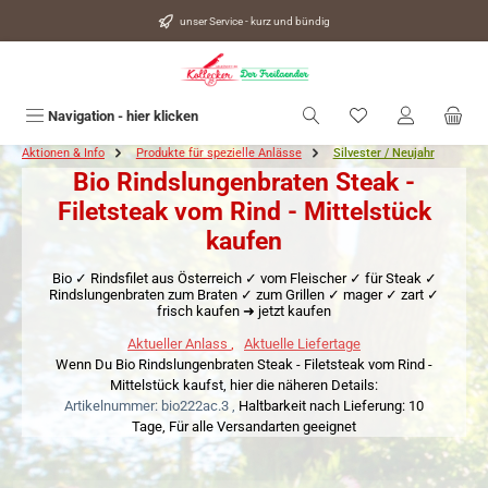
alt springen
unser Service - kurz und bündig
Du hast 0 Produkte
Navigation - hier klicken
Aktionen & Info
Produkte für spezielle Anlässe
Silvester / Neujahr
Bio Rindslungenbraten Steak -
Filetsteak vom Rind - Mittelstück
kaufen
Bio ✓ Rindsfilet aus Österreich ✓ vom Fleischer ✓ für Steak ✓
Rindslungenbraten zum Braten ✓ zum Grillen ✓ mager ✓ zart ✓
frisch kaufen ➜ jetzt kaufen
Aktueller Anlass
,
Aktuelle Liefertage
Wenn Du Bio Rindslungenbraten Steak - Filetsteak vom Rind -
Mittelstück kaufst, hier die näheren Details:
Artikelnummer: bio222ac.3 ,
Haltbarkeit nach Lieferung: 10
Tage,
Für alle Versandarten geeignet