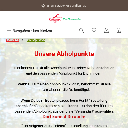
alt springen
unser Service - kurz und bündig
Du hast 0 Produkte
Navigation - hier klicken
Aktuelles
Abholpunkte
Unsere Abholpunkte
Hier kannst Du Dir alle Abholpunkte in Deiner Nähe anschauen
und den passenden Abholpunkt für Dich finden!
Wenn Du auf einen Abholpunkt klickst, bekommst Du alle
Informationen, die Du benötigst.
Wenn Du beim Bestellprozess beim Punkt "Bestellung
abschließen" angekommen bist, kannst Du dort den für Dich
passenden Abholpunkt aus der Liste "Versandart" auswählen.
Dort kannst Du auch:
"Hauseigener Zustelldienst" – Zustellung in unserem