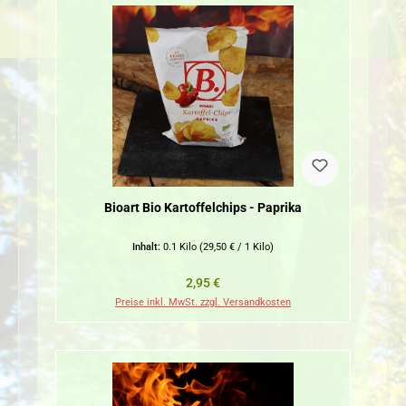
Bioart Bio Kartoffelchips - Paprika
Inhalt:
0.1 Kilo
(29,50 € / 1 Kilo)
Regulärer Preis:
2,95 €
Preise inkl. MwSt. zzgl. Versandkosten