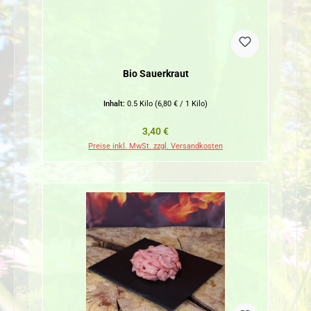
Bio Sauerkraut
Inhalt:
0.5 Kilo
(6,80 € / 1 Kilo)
Regulärer Preis:
3,40 €
Preise inkl. MwSt. zzgl. Versandkosten