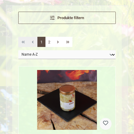
Produkte filtern
Seite
Seite
1
2