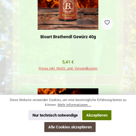
Bioart Brathendl Gewürz 40g
Regulärer Preis:
5,41 €
Preise inkl. MwSt. zzgl. Versandkosten
Diese Website verwendet Cookies, um eine bestmögliche Erfahrung bieten zu
können.
Mehr Informationen ...
Nur technisch notwendige
Akzeptieren
Alle Cookies akzeptieren