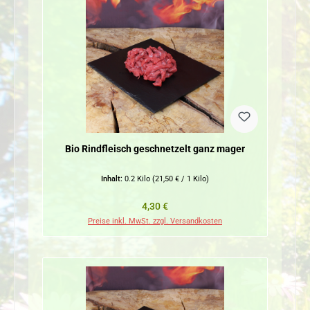
Bio Rindfleisch geschnetzelt ganz mager
Inhalt:
0.2 Kilo
(21,50 € / 1 Kilo)
Regulärer Preis:
4,30 €
Preise inkl. MwSt. zzgl. Versandkosten