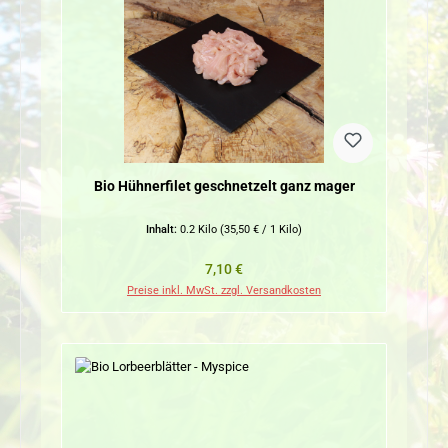
Bio Hühnerfilet geschnetzelt ganz mager
Inhalt:
0.2 Kilo
(35,50 € / 1 Kilo)
Regulärer Preis:
7,10 €
Preise inkl. MwSt. zzgl. Versandkosten