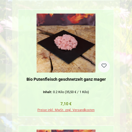
Bio Putenfleisch geschnetzelt ganz mager
Inhalt:
0.2 Kilo
(35,50 € / 1 Kilo)
Regulärer Preis:
7,10 €
Preise inkl. MwSt. zzgl. Versandkosten