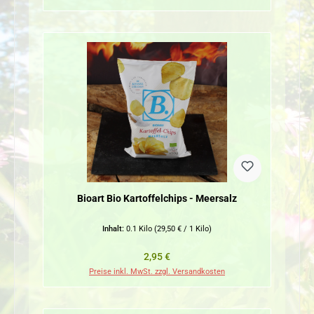
Bioart Bio Kartoffelchips - Meersalz
Inhalt:
0.1 Kilo
(29,50 € / 1 Kilo)
Regulärer Preis:
2,95 €
Preise inkl. MwSt. zzgl. Versandkosten