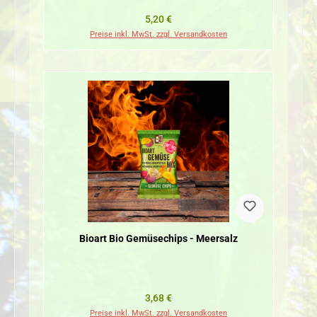
Regulärer Preis:
5,20 €
Preise inkl. MwSt. zzgl. Versandkosten
Bioart Bio Gemüsechips - Meersalz
Regulärer Preis:
3,68 €
Preise inkl. MwSt. zzgl. Versandkosten