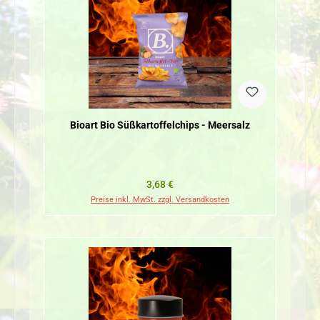
Bioart Bio Süßkartoffelchips - Meersalz
Regulärer Preis:
3,68 €
Preise inkl. MwSt. zzgl. Versandkosten