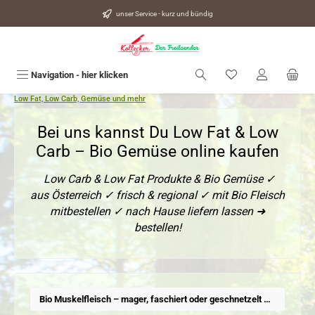
alt springen
unser Service - kurz und bündig
Du hast 0 Produkte
Navigation - hier klicken
Low Fat, Low Carb, Gemüse und mehr
Bei uns kannst Du Low Fat & Low
Carb – Bio Gemüse online kaufen
Low Carb & Low Fat Produkte & Bio Gemüse ✓
aus Österreich ✓ frisch & regional ✓ mit Bio Fleisch
mitbestellen ✓ nach Hause liefern lassen ➜
bestellen!
Bio Muskelfleisch – mager, faschiert oder geschnetzelt & portioniert