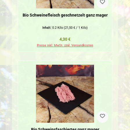
Bio Schweinefleisch geschnetzelt ganz mager
Inhalt:
0.2 Kilo
(21,50 € / 1 Kilo)
Regulärer Preis:
4,30 €
Preise inkl. MwSt. zzgl. Versandkosten
Bio Schweinsfaschiertes ganz mager