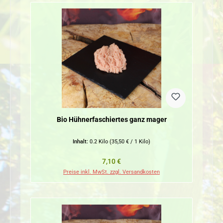
Bio Hühnerfaschiertes ganz mager
Inhalt:
0.2 Kilo
(35,50 € / 1 Kilo)
Regulärer Preis:
7,10 €
Preise inkl. MwSt. zzgl. Versandkosten