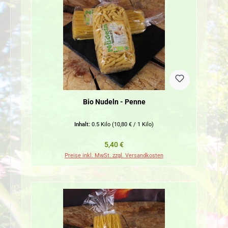
Bio Nudeln - Penne
Inhalt:
0.5 Kilo
(10,80 € / 1 Kilo)
Regulärer Preis:
5,40 €
Preise inkl. MwSt. zzgl. Versandkosten