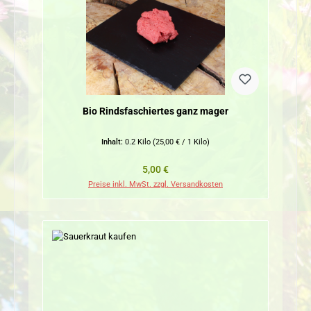
Bio Rindsfaschiertes ganz mager
Inhalt:
0.2 Kilo
(25,00 € / 1 Kilo)
Regulärer Preis:
5,00 €
Preise inkl. MwSt. zzgl. Versandkosten