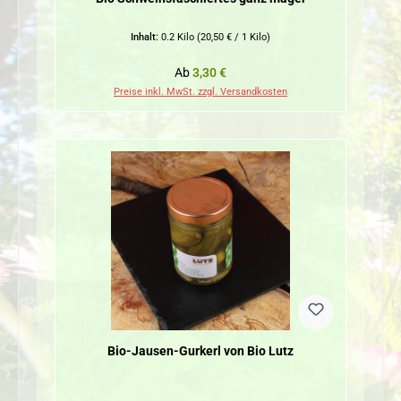
Inhalt:
0.2 Kilo
(20,50 € / 1 Kilo)
Regulärer Preis:
Ab
3,30 €
Preise inkl. MwSt. zzgl. Versandkosten
Bio-Jausen-Gurkerl von Bio Lutz