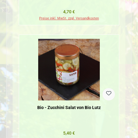
Regulärer Preis:
4,70 €
Preise inkl. MwSt. zzgl. Versandkosten
Bio - Zucchini Salat von Bio Lutz
Regulärer Preis:
5,40 €