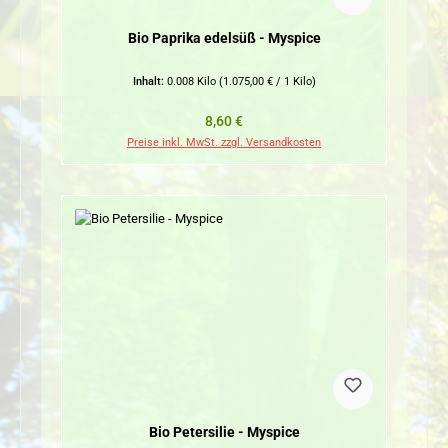
Bio Paprika edelsüß - Myspice
Inhalt:
0.008 Kilo
(1.075,00 € / 1 Kilo)
Regulärer Preis:
8,60 €
Preise inkl. MwSt. zzgl. Versandkosten
Bio Petersilie - Myspice