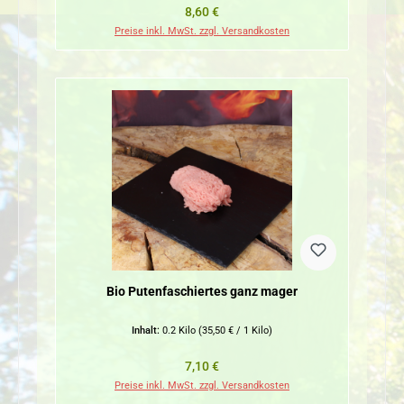
Regulärer Preis:
8,60 €
Preise inkl. MwSt. zzgl. Versandkosten
Bio Putenfaschiertes ganz mager
Inhalt:
0.2 Kilo
(35,50 € / 1 Kilo)
Regulärer Preis:
7,10 €
Preise inkl. MwSt. zzgl. Versandkosten