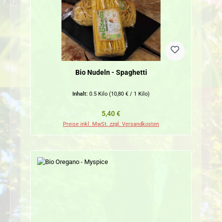
Bio Nudeln - Spaghetti
Inhalt:
0.5 Kilo
(10,80 € / 1 Kilo)
Regulärer Preis:
5,40 €
Preise inkl. MwSt. zzgl. Versandkosten