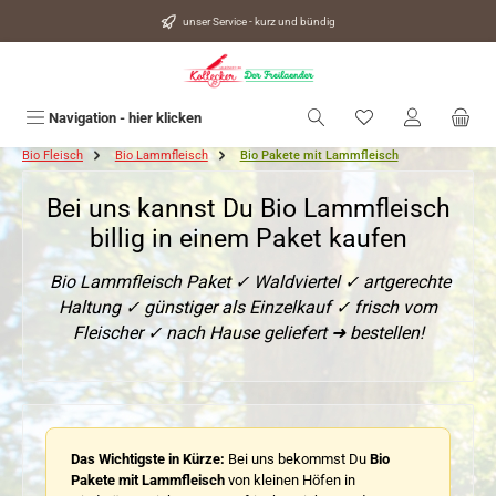
alt springen
unser Service - kurz und bündig
Du hast 0 Produkte
Navigation - hier klicken
Bio Fleisch
Bio Lammfleisch
Bio Pakete mit Lammfleisch
Bei uns kannst Du Bio Lammfleisch
billig in einem Paket kaufen
Bio Lammfleisch Paket ✓ Waldviertel ✓ artgerechte
Haltung ✓ günstiger als Einzelkauf ✓ frisch vom
Fleischer ✓ nach Hause geliefert ➜ bestellen!
Das Wichtigste in Kürze:
Bei uns bekommst Du
Bio
Pakete mit Lammfleisch
von kleinen Höfen in