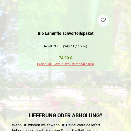
Bio Lammfleischvorteilspaket
Inhalt:
3 Kilo
(24,97 € / 1 Kilo)
Regulärer Preis:
74,90 €
Preise inkl. MwSt. zzgl. Versandkosten
LIEFERUNG ODER ABHOLUNG?
Wenn Du wissen willst wann Du Deine Ware geliefert
bekommen kannst, gib unten Deine Postleitzahl ein.