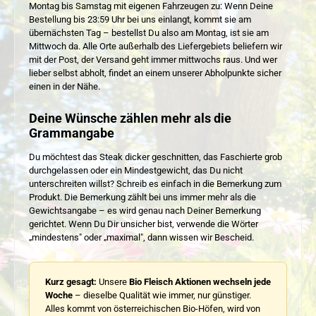
Montag bis Samstag mit eigenen Fahrzeugen zu: Wenn Deine
Bestellung bis 23:59 Uhr bei uns einlangt, kommt sie am
übernächsten Tag – bestellst Du also am Montag, ist sie am
Mittwoch da. Alle Orte außerhalb des Liefergebiets beliefern wir
mit der Post, der Versand geht immer mittwochs raus. Und wer
lieber selbst abholt, findet an einem unserer Abholpunkte sicher
einen in der Nähe.
Deine Wünsche zählen mehr als die
Grammangabe
Du möchtest das Steak dicker geschnitten, das Faschierte grob
durchgelassen oder ein Mindestgewicht, das Du nicht
unterschreiten willst? Schreib es einfach in die Bemerkung zum
Produkt. Die Bemerkung zählt bei uns immer mehr als die
Gewichtsangabe – es wird genau nach Deiner Bemerkung
gerichtet. Wenn Du Dir unsicher bist, verwende die Wörter
„mindestens" oder „maximal", dann wissen wir Bescheid.
Kurz gesagt:
Unsere
Bio Fleisch Aktionen wechseln jede
Woche
– dieselbe Qualität wie immer, nur günstiger.
Alles kommt von österreichischen Bio-Höfen, wird von