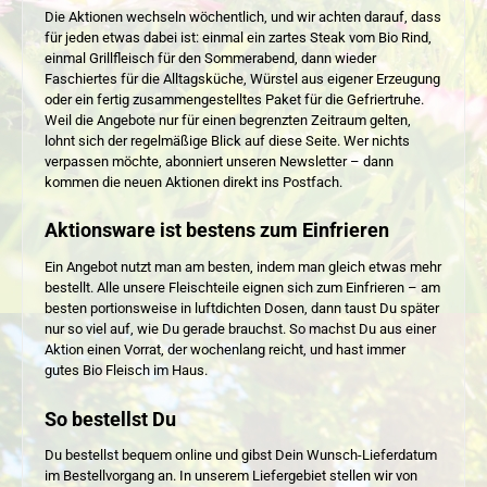
Die Aktionen wechseln wöchentlich, und wir achten darauf, dass
für jeden etwas dabei ist: einmal ein zartes Steak vom Bio Rind,
einmal Grillfleisch für den Sommerabend, dann wieder
Faschiertes für die Alltagsküche, Würstel aus eigener Erzeugung
oder ein fertig zusammengestelltes Paket für die Gefriertruhe.
Weil die Angebote nur für einen begrenzten Zeitraum gelten,
lohnt sich der regelmäßige Blick auf diese Seite. Wer nichts
verpassen möchte, abonniert unseren Newsletter – dann
kommen die neuen Aktionen direkt ins Postfach.
Aktionsware ist bestens zum Einfrieren
Ein Angebot nutzt man am besten, indem man gleich etwas mehr
bestellt. Alle unsere Fleischteile eignen sich zum Einfrieren – am
besten portionsweise in luftdichten Dosen, dann taust Du später
nur so viel auf, wie Du gerade brauchst. So machst Du aus einer
Aktion einen Vorrat, der wochenlang reicht, und hast immer
gutes Bio Fleisch im Haus.
So bestellst Du
Du bestellst bequem online und gibst Dein Wunsch-Lieferdatum
im Bestellvorgang an. In unserem Liefergebiet stellen wir von