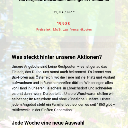
19,90 € / Kilo *
Verkaufspreis:
Regulärer Preis:
19,90 €
Preise inkl. MwSt. zzgl. Versandkosten
Was steckt hinter unseren Aktionen?
Unsere Angebote sind keine Restposten – es ist genau das
Fleisch, das Du bei uns sonst auch bekommst. Es kommt von
Bio-Höfen aus Österreich, wo die Tiere mit viel Platz und Auslauf
aufwachsen und in Ruhe heranreifen dürfen. Wir zerlegen alles
von Hand in unserer Fleischerei in Ebreichsdorf und schneiden
es erst dann, wenn Du bestellst. Unsere Wurstwaren stellen wir
selbst her, im Naturdarm und ohne künstliche Zusätze. Hinter
jedem Angebot steht ein Familienbetrieb, den es seit 1860 gibt –
mittlerweile in der fünften Generation.
Jede Woche eine neue Auswahl