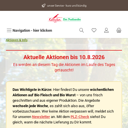
alt springen
unser Service - kurz und bündig
Du hast 0 Produkte
Navigation - hier klicken
Aktionen & Info
Aktuelle Aktionen bis 10.8.2026
Es werden an diesem Tag die Aktionen im Laufe des Tages
getauscht!
Das Wichtigste in Kürze:
Hier findest Du unsere
wöchentlichen
Aktionen auf Bio Fleisch und Bio Wurst
– von uns frisch
geschnitten und aus eigener Produktion. Die Angebote
wechseln jede Woche
, es zahlt sich also aus, öfter
vorbeizuschauen. Wer keine Aktion verpassen will, meldet sich
für unseren
Newsletter
an. Mit dem
PLZ-Check
siehst Du
gleich, wann die nächste Lieferung zu Dir kommt.