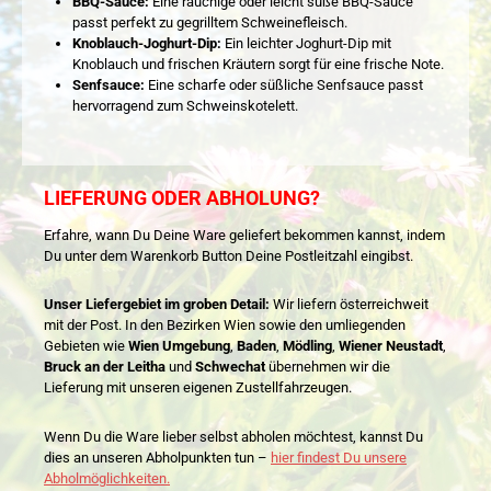
BBQ-Sauce:
Eine rauchige oder leicht süße BBQ-Sauce
passt perfekt zu gegrilltem Schweinefleisch.
Knoblauch-Joghurt-Dip:
Ein leichter Joghurt-Dip mit
Knoblauch und frischen Kräutern sorgt für eine frische Note.
Senfsauce:
Eine scharfe oder süßliche Senfsauce passt
hervorragend zum Schweinskotelett.
LIEFERUNG ODER ABHOLUNG?
Erfahre, wann Du Deine Ware geliefert bekommen kannst, indem
Du unter dem Warenkorb Button Deine Postleitzahl eingibst.
Unser Liefergebiet im groben Detail:
Wir liefern österreichweit
mit der Post. In den Bezirken Wien sowie den umliegenden
Gebieten wie
Wien Umgebung
,
Baden
,
Mödling
,
Wiener Neustadt
,
Bruck an der Leitha
und
Schwechat
übernehmen wir die
Lieferung mit unseren eigenen Zustellfahrzeugen.
Wenn Du die Ware lieber selbst abholen möchtest, kannst Du
dies an unseren Abholpunkten tun –
hier findest Du unsere
Abholmöglichkeiten.