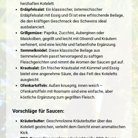
herzhaften Kotelett.
Erdäpfelsalat:
Ein klassischer, österreichischer
Erdäpfelsalat mit Essig und Öl ist eine erfrischende Beilage,
die den kräftigen Geschmack des Schweins ideal
ausbalanciert.
Grillgemüse:
Paprika, Zucchini, Auberginen oder
Maiskolben, gegrillt und leicht mit Olivenöl und Kräutern
verfeinert, sind eine leichte und farbenfrohe Ergänzung.
Semmelknödel:
Diese klassische Beilage aus
Semmelwürfeln passt hervorragend zu saftigen
Fleischgerichten und nimmt die Aromen der Saucen gut auf.
Krautsalat:
Ein frischer Krautsalat mit Kümmel und Essig
bietet eine angenehme Säure, die das Fett des Koteletts
ausgleicht.
Ofenkartoffeln:
Außen knusprig, innen weich –
Ofenkartoffeln mit Rosmarin sind eine einfache, aber
köstliche Ergänzung zum gegrillten Fleisch.
Vorschläge für Saucen:
Kräuterbutter:
Geschmolzene Kräuterbutter über das
Kotelett gestrichen, verleiht dem Gericht einen aromatischen
Kick.