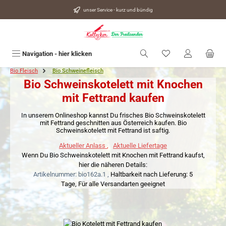
alt springen
unser Service - kurz und bündig
Du hast 0 Produkte
Navigation - hier klicken
Bio Fleisch
Bio Schweinefleisch
Bio Schweinskotelett mit Knochen
mit Fettrand kaufen
In unserem Onlineshop kannst Du frisches Bio Schweinskotelett
mit Fettrand geschnitten aus Österreich kaufen. Bio
Schweinskotelett mit Fettrand ist saftig.
Aktueller Anlass
,
Aktuelle Liefertage
Wenn Du Bio Schweinskotelett mit Knochen mit Fettrand kaufst,
hier die näheren Details:
Artikelnummer: bio162a.1 ,
Haltbarkeit nach Lieferung: 5
Tage,
Für alle Versandarten geeignet
Bildergalerie überspringen