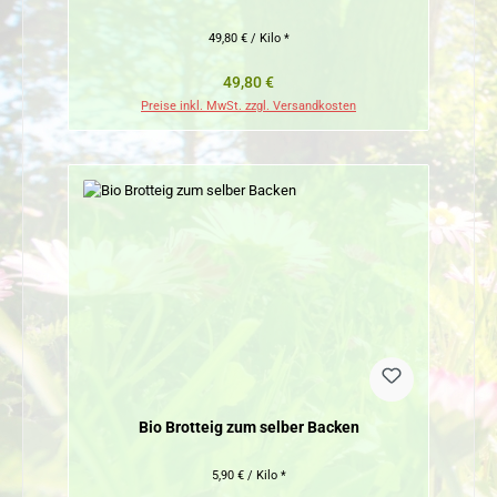
49,80 € / Kilo *
Regulärer Preis:
49,80 €
Preise inkl. MwSt. zzgl. Versandkosten
Bio Brotteig zum selber Backen
5,90 € / Kilo *