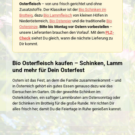
Osterfleisch
– von uns frisch gerichtet und ohne
Zusatzstoffe. Der Klassiker ist der
Bio Schinken im
Brotteig
, dazu
Bio Lammfleisch
von kleinen Höfen in
Niederösterreich,
Bio Ostereier
und die traditionelle
Bio
Osterpinze
.
Bitte bis Montag vor Ostern vorbestellen
–
unsere Lieferanten brauchen den Vorlauf. Mit dem
PLZ-
Check
siehst Du gleich, wann die nächste Lieferung zu
Dir kommt.
Bio Osterfleisch kaufen – Schinken, Lamm
und mehr für Dein Osterfest
Ostern ist das Fest, an dem die Familie zusammenkommt – und
in Österreich gehört ein gutes Essen genauso dazu wie das
Eiersuchen im Garten. Ob der geweihte Schinken im
Osterkörbchen, ein saftiger Lammbraten am Ostersonntag oder
der Schinken im Brotteig für die große Runde: Wir richten Dir
alles frisch her, damit Du die Feiertage in Ruhe genießen kannst.