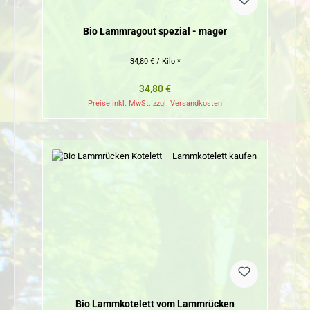
Bio Lammragout spezial - mager
34,80 € / Kilo *
Regulärer Preis:
34,80 €
Preise inkl. MwSt. zzgl. Versandkosten
Bio Lammkotelett vom Lammrücken