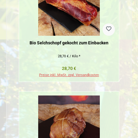
Bio Selchschopf gekocht zum Einbacken
28,70 € / Kilo *
Regulärer Preis:
28,70 €
Preise inkl. MwSt. zzgl. Versandkosten