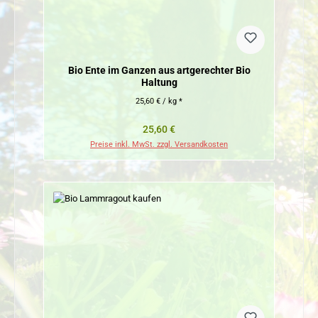
Bio Ente im Ganzen aus artgerechter Bio
Haltung
25,60 € / kg *
Regulärer Preis:
25,60 €
Preise inkl. MwSt. zzgl. Versandkosten