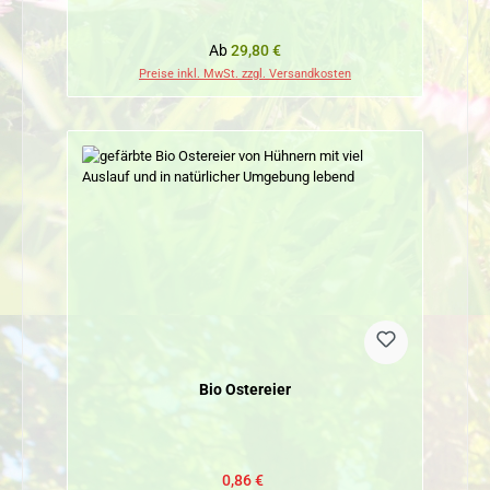
Regulärer Preis:
Ab
29,80 €
Preise inkl. MwSt. zzgl. Versandkosten
Bio Ostereier
Verkaufspreis:
Regulärer Preis:
0,86 €