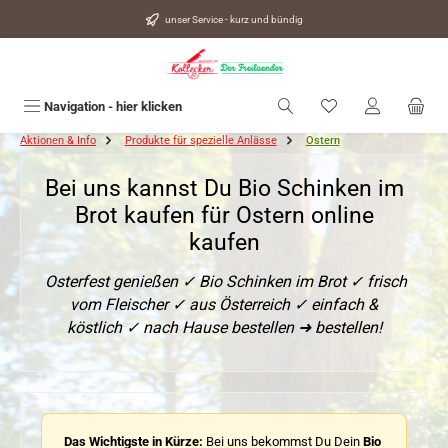
alt springen
unser Service - kurz und bündig
Du hast 0 Produkte
Navigation - hier klicken
Aktionen & Info
Produkte für spezielle Anlässe
Ostern
Bei uns kannst Du Bio Schinken im
Brot kaufen für Ostern online
kaufen
Osterfest genießen ✓ Bio Schinken im Brot ✓ frisch
vom Fleischer ✓ aus Österreich ✓ einfach &
köstlich ✓ nach Hause bestellen ➜ bestellen!
Das Wichtigste in Kürze:
Bei uns bekommst Du Dein
Bio