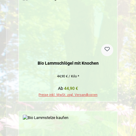
Bio Lammschlögel mit Knochen
44,90 € / Kilo *
Regulärer Preis:
Ab
44,90 €
Preise inkl. MwSt. zzgl. Versandkosten