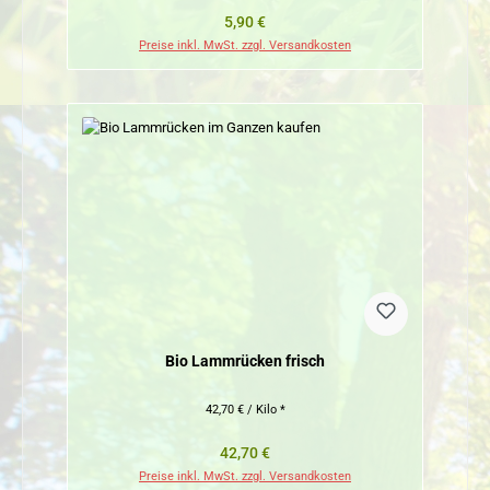
Regulärer Preis:
5,90 €
Preise inkl. MwSt. zzgl. Versandkosten
Bio Lammrücken frisch
42,70 € / Kilo *
Regulärer Preis:
42,70 €
Preise inkl. MwSt. zzgl. Versandkosten