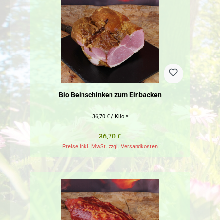
Bio Beinschinken zum Einbacken
36,70 € / Kilo *
Regulärer Preis:
36,70 €
Preise inkl. MwSt. zzgl. Versandkosten