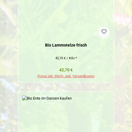
Bio Lammstelze frisch
42,70 € / Kilo *
Regulärer Preis:
42,70 €
Preise inkl. MwSt. zzgl. Versandkosten