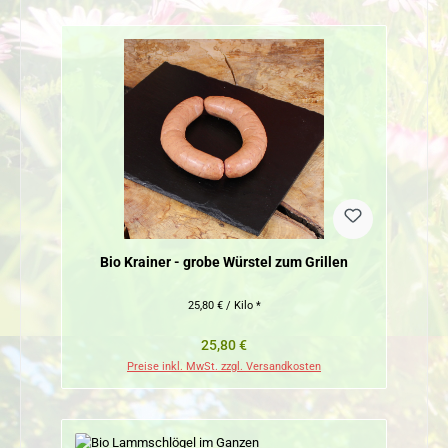
Bio Krainer - grobe Würstel zum Grillen
25,80 € / Kilo *
Regulärer Preis:
25,80 €
Preise inkl. MwSt. zzgl. Versandkosten