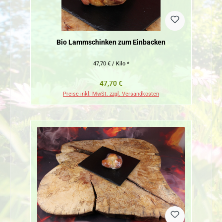
Bio Lammschinken zum Einbacken
47,70 € / Kilo *
Regulärer Preis:
47,70 €
Preise inkl. MwSt. zzgl. Versandkosten