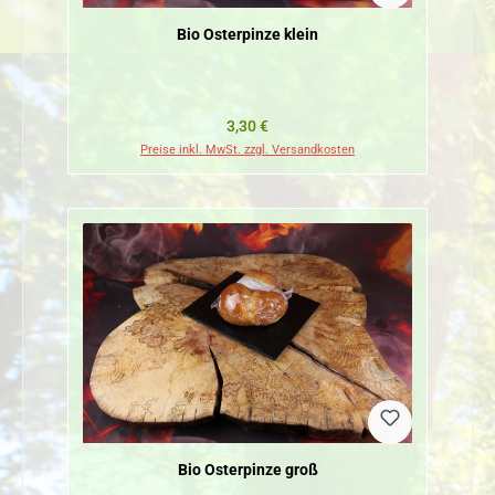
Bio Osterpinze klein
Regulärer Preis:
3,30 €
Preise inkl. MwSt. zzgl. Versandkosten
Bio Osterpinze groß