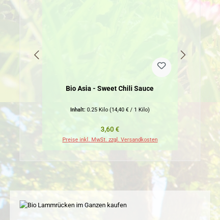
Bio Asia - Sweet Chili Sauce
Inhalt:
0.25 Kilo
(14,40 € / 1 Kilo)
Regulärer Preis:
3,60 €
Preise inkl. MwSt. zzgl. Versandkosten
Pr