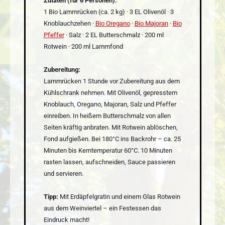
Zutaten (für 6 Personen):
1 Bio Lammrücken (ca. 2 kg) · 3 EL Olivenöl · 3
Knoblauchzehen ·
Bio Oregano
·
Bio Majoran
·
Bio
Pfeffer
· Salz · 2 EL Butterschmalz · 200 ml
Rotwein · 200 ml Lammfond
Zubereitung:
Lammrücken 1 Stunde vor Zubereitung aus dem
Kühlschrank nehmen. Mit Olivenöl, gepresstem
Knoblauch, Oregano, Majoran, Salz und Pfeffer
einreiben. In heißem Butterschmalz von allen
Seiten kräftig anbraten. Mit Rotwein ablöschen,
Fond aufgießen. Bei 180°C ins Backrohr – ca. 25
Minuten bis Kerntemperatur 60°C. 10 Minuten
rasten lassen, aufschneiden, Sauce passieren
und servieren.
Tipp:
Mit Erdäpfelgratin und einem Glas Rotwein
aus dem Weinviertel – ein Festessen das
Eindruck macht!