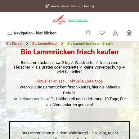
alt springen
unser Service - kurz und bündig
Du hast 0 Produkte
Navigation - hier klicken
Bio Fleisch
Bio Lammfleisch
Bio Lammfleisch zum Braten
Bio Lammrücken frisch kaufen
Bio Lammrücken ✓ ca. 2 kg ✓ Waldviertel ✓ frisch vom
Fleischer ✓ als Braten oder Koteletts ✓ keine Vorverpackung ➜
jetzt bestellen!
Aktueller Anlass
,
Aktuelle Liefertage
Wenn Du Bio Lammrücken frisch kaufst, hier die näheren
Details:
Artikelnummer: bio417 ,
Haltbarkeit nach Lieferung: 10 Tage,
Für
alle Versandarten geeignet
Bio Lammrücken aus dem Waldviertel – ca. 2 kg, reicht