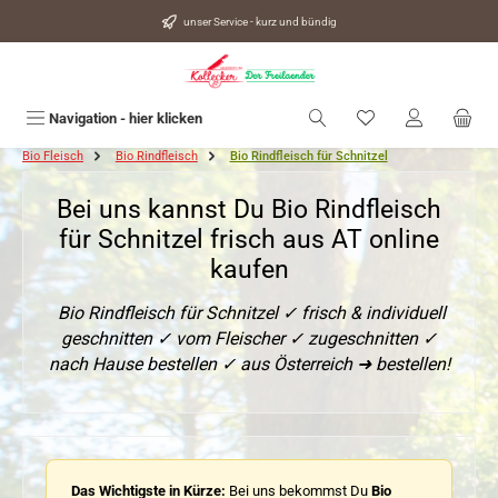
alt springen
unser Service - kurz und bündig
Du hast 0 Produkte
Navigation - hier klicken
Bio Fleisch
Bio Rindfleisch
Bio Rindfleisch für Schnitzel
Bei uns kannst Du Bio Rindfleisch
für Schnitzel frisch aus AT online
kaufen
Bio Rindfleisch für Schnitzel ✓ frisch & individuell
geschnitten ✓ vom Fleischer ✓ zugeschnitten ✓
nach Hause bestellen ✓ aus Österreich ➜ bestellen!
Das Wichtigste in Kürze:
Bei uns bekommst Du
Bio