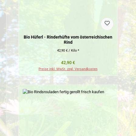
Bio Hüferl - Rinderhüfte vom österreichischen
Rind
42,90 € / Kilo *
Regulärer Preis:
42,90 €
Preise inkl. MwSt. zzgl. Versandkosten