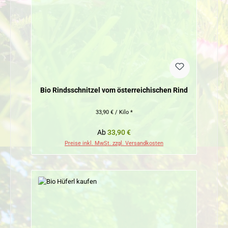
Bio Rindsschnitzel vom österreichischen Rind
33,90 € / Kilo *
Regulärer Preis:
Ab
33,90 €
Preise inkl. MwSt. zzgl. Versandkosten