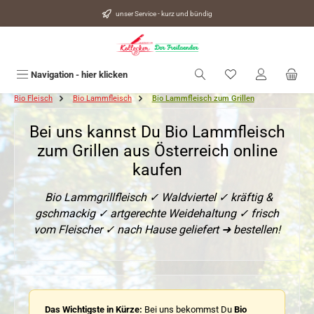
alt springen
unser Service - kurz und bündig
Du hast 0 Produkte
Navigation - hier klicken
Bio Fleisch
Bio Lammfleisch
Bio Lammfleisch zum Grillen
Bei uns kannst Du Bio Lammfleisch
zum Grillen aus Österreich online
kaufen
Bio Lammgrillfleisch ✓ Waldviertel ✓ kräftig &
gschmackig ✓ artgerechte Weidehaltung ✓ frisch
vom Fleischer ✓ nach Hause geliefert ➜ bestellen!
Das Wichtigste in Kürze:
Bei uns bekommst Du
Bio