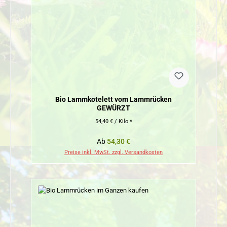
Bio Lammkotelett vom Lammrücken
GEWÜRZT
54,40 € / Kilo *
Regulärer Preis:
Ab
54,30 €
Preise inkl. MwSt. zzgl. Versandkosten