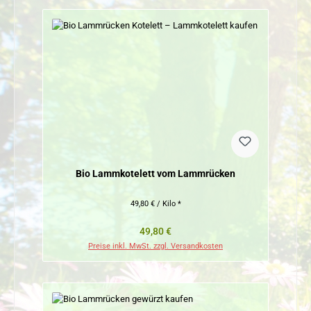
Bio Lammkotelett vom Lammrücken
49,80 € / Kilo *
Regulärer Preis:
49,80 €
Preise inkl. MwSt. zzgl. Versandkosten