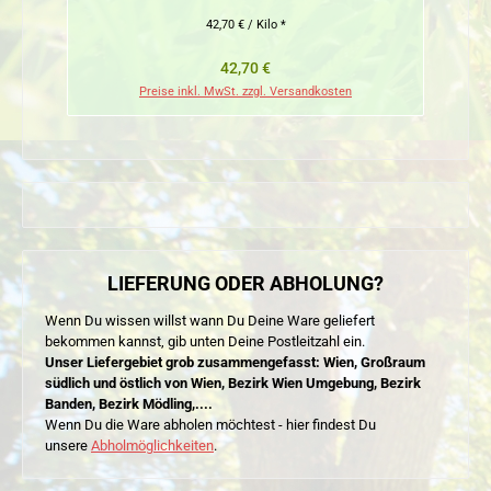
42,70 € / Kilo *
Regulärer Preis:
42,70 €
Preise inkl. MwSt. zzgl. Versandkosten
LIEFERUNG ODER ABHOLUNG?
Wenn Du wissen willst wann Du Deine Ware geliefert
bekommen kannst, gib unten Deine Postleitzahl ein.
Unser Liefergebiet grob zusammengefasst: Wien, Großraum
südlich und östlich von Wien, Bezirk Wien Umgebung, Bezirk
Banden, Bezirk Mödling,....
Wenn Du die Ware abholen möchtest - hier findest Du
unsere
Abholmöglichkeiten
.