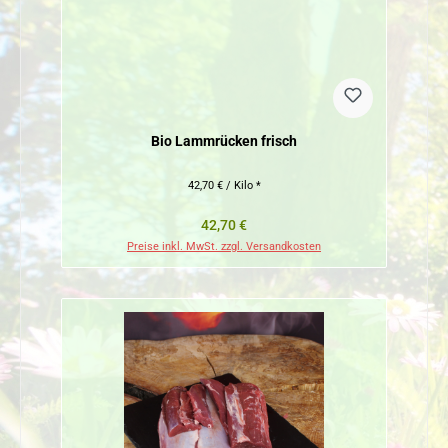
Bio Lammrücken frisch
42,70 € / Kilo *
Regulärer Preis:
42,70 €
Preise inkl. MwSt. zzgl. Versandkosten