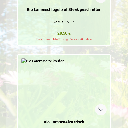
Bio Lammschlögel auf Steak geschnitten
28,50 € / Kilo *
Regulärer Preis:
28,50 €
Preise inkl. MwSt. zzgl. Versandkosten
Bio Lammstelze frisch