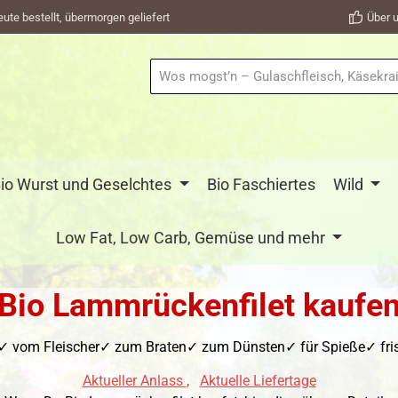
eute bestellt, übermorgen geliefert
Über u
io Wurst und Geselchtes
Bio Faschiertes
Wild
Low Fat, Low Carb, Gemüse und mehr
Bio Lammrückenfilet kaufe
✓ vom Fleischer✓ zum Braten✓ zum Dünsten✓ für Spieße✓ frisc
Aktueller Anlass
,
Aktuelle Liefertage