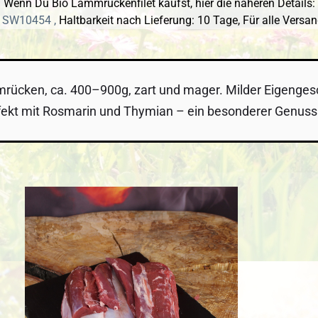
Wenn Du Bio Lammrückenfilet kaufst, hier die näheren Details:
: SW10454 ,
Haltbarkeit nach Lieferung: 10 Tage,
Für alle Versa
ücken, ca. 400–900g, zart und mager. Milder Eigengesch
ekt mit Rosmarin und Thymian – ein besonderer Genuss au
 überspringen