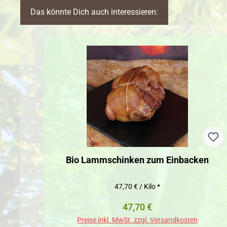
Das könnte Dich auch interessieren:
Produktgalerie überspringen
Bio Lammschinken zum Einbacken
47,70 € / Kilo *
Regulärer Preis:
47,70 €
Preise inkl. MwSt. zzgl. Versandkosten