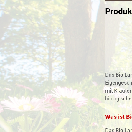
Produk
Das
Bio La
Eigengesch
mit Kräuter
biologische
Was ist B
Das
Bio La