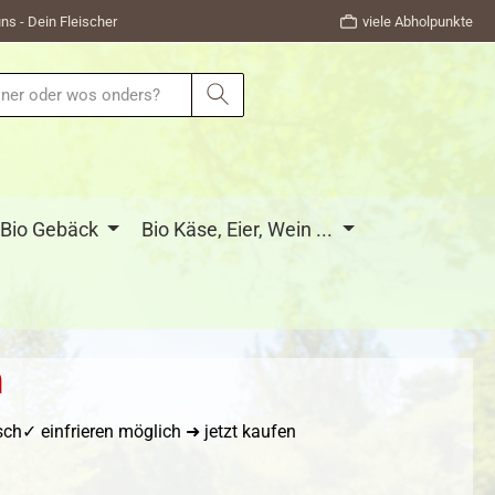
ns - Dein Fleischer
viele Abholpunkte
Bio Gebäck
Bio Käse, Eier, Wein ...
n
h✓ einfrieren möglich ➜ jetzt kaufen