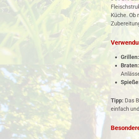
Fleischstr
Küche. Ob r
Zubereitun
Verwendu
Grillen:
Braten:
Anläss
Spieße
Tipp:
Das B
einfach und
Besonder