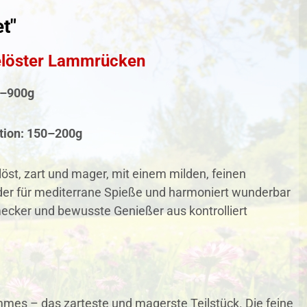
t"
elöster Lammrücken
0–900g
tion:
150–200g
st, zart und mager, mit einem milden, feinen
oder für mediterrane Spieße und harmoniert wunderbar
mecker und bewusste Genießer aus kontrolliert
mes – das zarteste und magerste Teilstück. Die feine