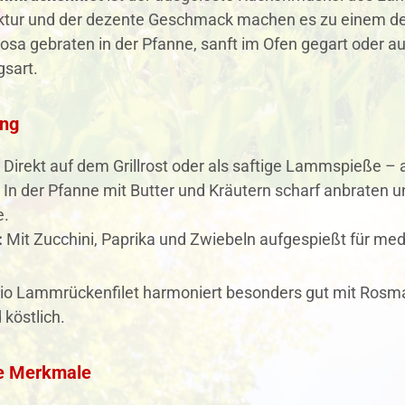
uktur und der dezente Geschmack machen es zu einem de
osa gebraten in der Pfanne, sanft im Ofen gegart oder a
gsart.
ng
Direkt auf dem Grillrost oder als saftige Lammspieße – a
In der Pfanne mit Butter und Kräutern scharf anbraten 
e.
:
Mit Zucchini, Paprika und Zwiebeln aufgespießt für m
io Lammrückenfilet harmoniert besonders gut mit Rosma
 köstlich.
e Merkmale