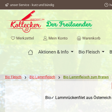
unser Service - kurz und bündig
h
springen
Zur Hauptnavigation springen
Du hast 0 Produkte auf dem Merkzettel
Merkzettel
Mein Konto
Warenkorb
Aktionen & Info
Bio Fleisch
B
Bio Fleisch
Bio Lammfleisch
Bio Lammfleisch zum Braten
Bio✓ Lammrückenfilet aus Österreich