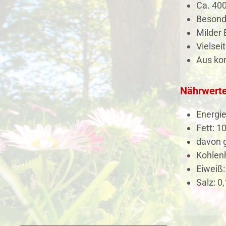
Ca. 40
Besonde
Milder
Vielseit
Aus kon
Nährwerte
Energie
Fett: 10
davon g
Kohlenh
Eiweiß:
Salz: 0,