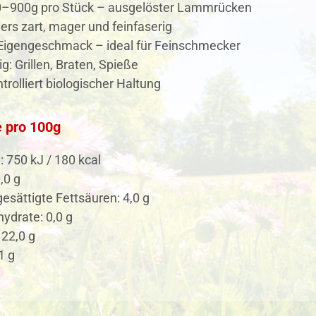
0–900g pro Stück – ausgelöster Lammrücken
rs zart, mager und feinfaserig
 Eigengeschmack – ideal für Feinschmecker
ig: Grillen, Braten, Spieße
trolliert biologischer Haltung
 pro 100g
: 750 kJ / 180 kcal
,0 g
esättigte Fettsäuren: 4,0 g
ydrate: 0,0 g
 22,0 g
1 g