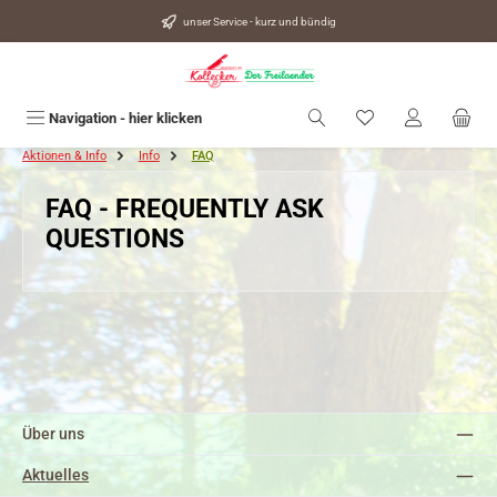
alt springen
unser Service - kurz und bündig
Du hast 0 Produkte
Navigation - hier klicken
Aktionen & Info
Info
FAQ
FAQ - FREQUENTLY ASK
QUESTIONS
Über uns
Aktuelles