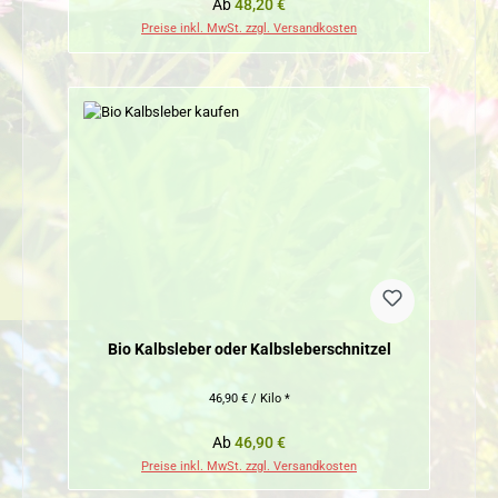
Regulärer Preis:
Ab
48,20 €
Preise inkl. MwSt. zzgl. Versandkosten
Bio Kalbsleber oder Kalbsleberschnitzel
46,90 € / Kilo *
Regulärer Preis:
Ab
46,90 €
Preise inkl. MwSt. zzgl. Versandkosten