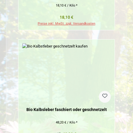
18,10 € / Kilo *
Regulärer Preis:
18,10 €
Preise inkl. MwSt. zzgl. Versandkosten
Bio Kalbsleber faschiert oder geschnetzelt
48,20 € / Kilo *