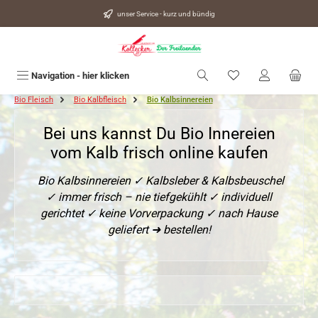
alt springen
unser Service - kurz und bündig
Du hast 0 Produkte
Navigation - hier klicken
Bio Fleisch
Bio Kalbfleisch
Bio Kalbsinnereien
Bei uns kannst Du Bio Innereien
vom Kalb frisch online kaufen
Bio Kalbsinnereien ✓ Kalbsleber & Kalbsbeuschel
✓ immer frisch – nie tiefgekühlt ✓ individuell
gerichtet ✓ keine Vorverpackung ✓ nach Hause
geliefert ➜ bestellen!