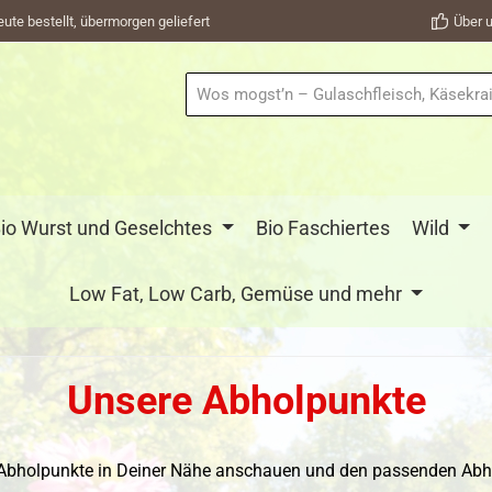
eute bestellt, übermorgen geliefert
Über u
io Wurst und Geselchtes
Bio Faschiertes
Wild
Low Fat, Low Carb, Gemüse und mehr
Unsere Abholpunkte
e Abholpunkte in Deiner Nähe anschauen und den passenden Abho