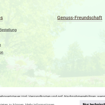
es
Genuss-Freundschaft
Bestellung
m
on
 Mehrwertsteuer zzgl.
Versandkosten
und ggf. Nachnahmegebühren, wenn 
Nur technisc
bieten zu können.
Mehr Informationen ...