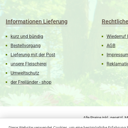
Informationen Lieferung
Rechtlich
kurz und bündig
Wiederruf 
Bestellvorgang
AGB
Lieferung mit der Post
Impressu
unsere Fleischerei
Reklamati
Umweltschutz
der Freiländer - shop
Alle Preise inkl. gesetzl.
Diese Website verwendet Cookies, um eine bestmögliche Erfahrung 