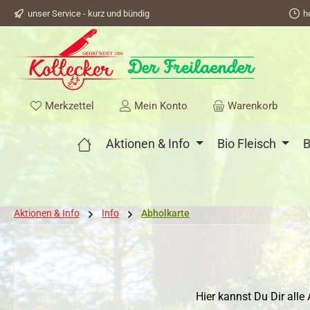
unser Service - kurz und bündig
h
springen
Zur Hauptnavigation springen
Du hast 0 Produkte auf dem Merkzettel
Merkzettel
Mein Konto
Warenkorb
Aktionen & Info
Bio Fleisch
B
Aktionen & Info
Info
Abholkarte
Hier kannst Du Dir all