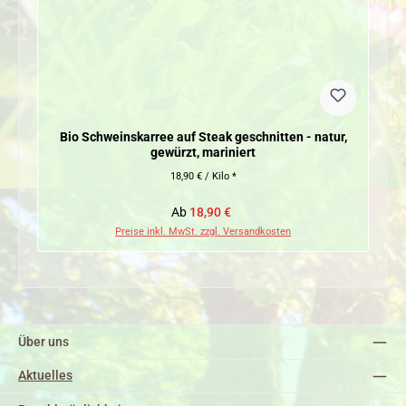
Bio Schweinskarree auf Steak geschnitten - natur,
gewürzt, mariniert
18,90 € / Kilo *
Verkaufspreis:
Regulärer Preis:
Ab
18,90 €
Preise inkl. MwSt. zzgl. Versandkosten
Über uns
Aktuelles