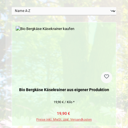
Bio Bergkäse Käsekrainer aus eigener Produktion
19,90 € / Kilo *
Verkaufspreis:
Regulärer Preis:
19,90 €
Preise inkl. MwSt. zzgl. Versandkosten