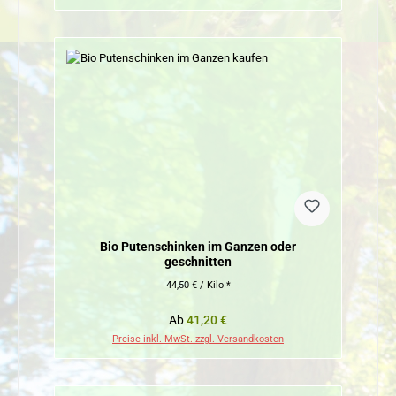
Bio Putenschinken im Ganzen oder
geschnitten
44,50 € / Kilo *
Regulärer Preis:
Ab
41,20 €
Preise inkl. MwSt. zzgl. Versandkosten