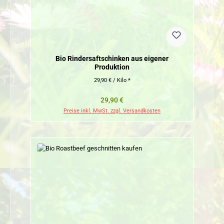
Bio Rindersaftschinken aus eigener
Produktion
29,90 € / Kilo *
Regulärer Preis:
29,90 €
Preise inkl. MwSt. zzgl. Versandkosten