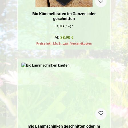
Bio Kümmelbraten im Ganzen oder
geschnitten
33,00 € / kg *
Regulärer Preis:
Ab
38,90 €
Preise inkl. MwSt. zzgl. Versandkosten
Bio Lammschinken geschnitten oder im