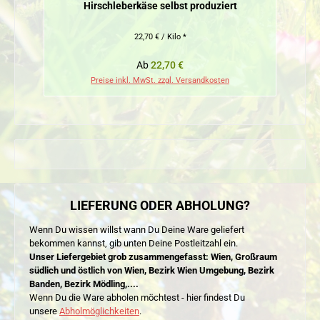
Hirschleberkäse selbst produziert
22,70 € / Kilo *
Regulärer Preis:
Ab
22,70 €
Preise inkl. MwSt. zzgl. Versandkosten
LIEFERUNG ODER ABHOLUNG?
Wenn Du wissen willst wann Du Deine Ware geliefert
bekommen kannst, gib unten Deine Postleitzahl ein.
Unser Liefergebiet grob zusammengefasst: Wien, Großraum
südlich und östlich von Wien, Bezirk Wien Umgebung, Bezirk
Banden, Bezirk Mödling,....
Wenn Du die Ware abholen möchtest - hier findest Du
unsere
Abholmöglichkeiten
.