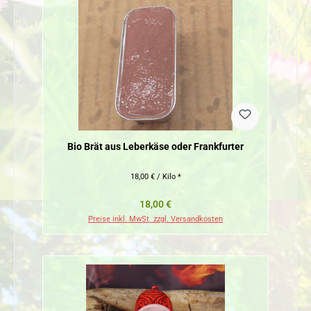
Bio Brät aus Leberkäse oder Frankfurter
18,00 € / Kilo *
Regulärer Preis:
18,00 €
Preise inkl. MwSt. zzgl. Versandkosten