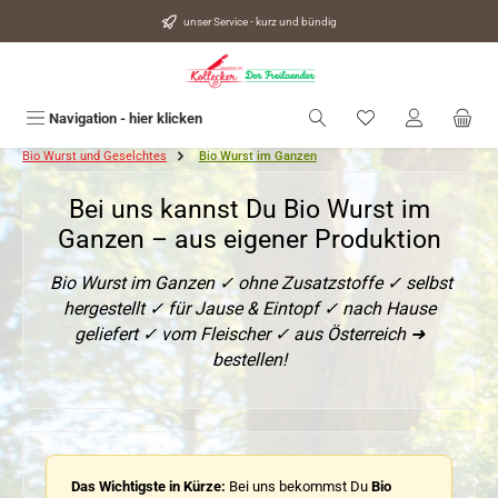
alt springen
unser Service - kurz und bündig
Du hast 0 Produkte
Navigation - hier klicken
Bio Wurst und Geselchtes
Bio Wurst im Ganzen
Bei uns kannst Du Bio Wurst im
Ganzen – aus eigener Produktion
Bio Wurst im Ganzen ✓ ohne Zusatzstoffe ✓ selbst
hergestellt ✓ für Jause & Eintopf ✓ nach Hause
geliefert ✓ vom Fleischer ✓ aus Österreich ➜
bestellen!
Das Wichtigste in Kürze:
Bei uns bekommst Du
Bio