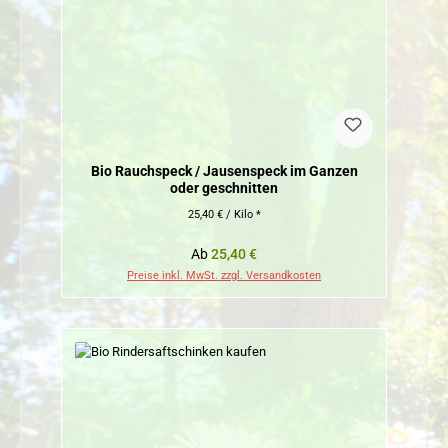
Bio Rauchspeck / Jausenspeck im Ganzen
oder geschnitten
25,40 € / Kilo *
Regulärer Preis:
Ab
25,40 €
Preise inkl. MwSt. zzgl. Versandkosten