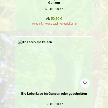
Ganzen
50,30 € / Kilo *
Regulärer Preis:
Ab
50,30 €
Preise inkl. MwSt. zzgl. Versandkosten
Bio Leberkäse im Ganzen oder geschnitten
12,30 € / Kilo *