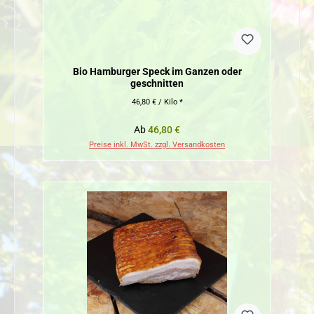
Bio Hamburger Speck im Ganzen oder
geschnitten
46,80 € / Kilo *
Regulärer Preis:
Ab
46,80 €
Preise inkl. MwSt. zzgl. Versandkosten