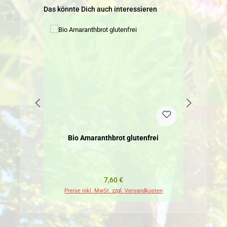
Produktgalerie überspringen
Das könnte Dich auch interessieren
Bio Amaranthbrot glutenfrei
Regulärer Preis:
7,60 €
Preise inkl. MwSt. zzgl. Versandkosten
Pr