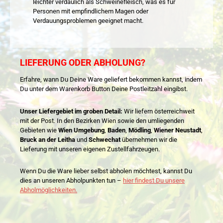
leichter verdaulich als Schweinefleisch, was es für
Personen mit empfindlichem Magen oder
Verdauungsproblemen geeignet macht.
LIEFERUNG ODER ABHOLUNG?
Erfahre, wann Du Deine Ware geliefert bekommen kannst, indem
Du unter dem Warenkorb Button Deine Postleitzahl eingibst.
Unser Liefergebiet im groben Detail:
Wir liefern österreichweit
mit der Post. In den Bezirken Wien sowie den umliegenden
Gebieten wie
Wien Umgebung
,
Baden
,
Mödling
,
Wiener Neustadt
,
Bruck an der Leitha
und
Schwechat
übernehmen wir die
Lieferung mit unseren eigenen Zustellfahrzeugen.
Wenn Du die Ware lieber selbst abholen möchtest, kannst Du
dies an unseren Abholpunkten tun –
hier findest Du unsere
Abholmöglichkeiten.