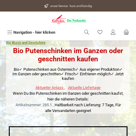
alt springen
unser Service - kurz und bündig
Du hast 0 Produkte
Navigation - hier klicken
Bio Wurst und Geselchtes
Bio Putenschinken im Ganzen oder
geschnitten kaufen
Bio✓ Putenschinken aus Österreich✓ Aus eigener Produktion✓
Im Ganzen oder geschnitten✓ Frisch✓ Einfrieren möglich✓ Jetzt
kaufen
Aktueller Anlass
,
Aktuelle Liefertage
Wenn Du Bio Putenschinken im Ganzen oder geschnitten kaufst,
hier die näheren Details:
Artikelnummer: 285.1 ,
Haltbarkeit nach Lieferung: 7 Tage,
Für
alle Versandarten geeignet