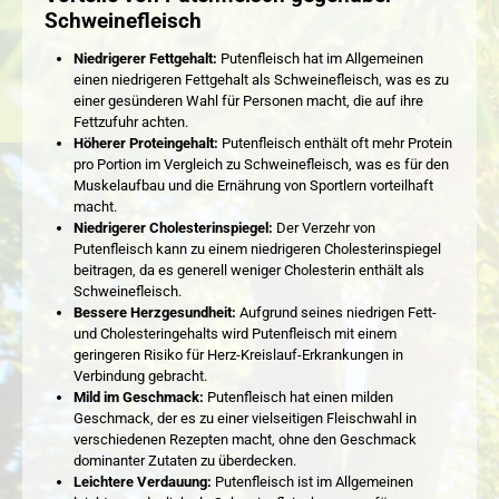
Schweinefleisch
Niedrigerer Fettgehalt:
Putenfleisch hat im Allgemeinen
einen niedrigeren Fettgehalt als Schweinefleisch, was es zu
einer gesünderen Wahl für Personen macht, die auf ihre
Fettzufuhr achten.
Höherer Proteingehalt:
Putenfleisch enthält oft mehr Protein
pro Portion im Vergleich zu Schweinefleisch, was es für den
Muskelaufbau und die Ernährung von Sportlern vorteilhaft
macht.
Niedrigerer Cholesterinspiegel:
Der Verzehr von
Putenfleisch kann zu einem niedrigeren Cholesterinspiegel
beitragen, da es generell weniger Cholesterin enthält als
Schweinefleisch.
Bessere Herzgesundheit:
Aufgrund seines niedrigen Fett-
und Cholesteringehalts wird Putenfleisch mit einem
geringeren Risiko für Herz-Kreislauf-Erkrankungen in
Verbindung gebracht.
Mild im Geschmack:
Putenfleisch hat einen milden
Geschmack, der es zu einer vielseitigen Fleischwahl in
verschiedenen Rezepten macht, ohne den Geschmack
dominanter Zutaten zu überdecken.
Leichtere Verdauung:
Putenfleisch ist im Allgemeinen