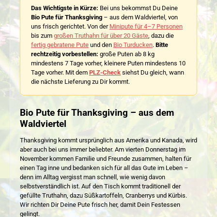
Das Wichtigste in Kürze:
Bei uns bekommst Du Deine
Bio Pute für Thanksgiving
– aus dem Waldviertel, von
uns frisch gerichtet. Von der
Minipute für 4–7 Personen
bis zum
großen Truthahn für über 20 Gäste
, dazu die
fertig gebratene Pute
und den
Bio Turducken
.
Bitte
rechtzeitig vorbestellen:
große Puten ab 8 kg
mindestens 7 Tage vorher, kleinere Puten mindestens 10
Tage vorher. Mit dem
PLZ-Check
siehst Du gleich, wann
die nächste Lieferung zu Dir kommt.
Bio Pute für Thanksgiving – aus dem
Waldviertel
Thanksgiving kommt ursprünglich aus Amerika und Kanada, wird
aber auch bei uns immer beliebter. Am vierten Donnerstag im
November kommen Familie und Freunde zusammen, halten für
einen Tag inne und bedanken sich für all das Gute im Leben –
denn im Alltag vergisst man schnell, wie wenig davon
selbstverständlich ist. Auf den Tisch kommt traditionell der
gefüllte Truthahn, dazu Süßkartoffeln, Cranberrys und Kürbis.
Wir richten Dir Deine Pute frisch her, damit Dein Festessen
gelingt.