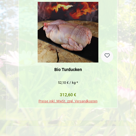
Bio Turducken
52,10 € / kg *
Regulärer Preis:
312,60 €
Preise inkl. MwSt. zzgl. Versandkosten