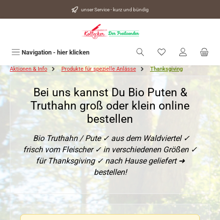
alt springen
unser Service - kurz und bündig
Du hast 0 Produkte
Navigation - hier klicken
Aktionen & Info
Produkte für spezielle Anlässe
Thanksgiving
Bei uns kannst Du Bio Puten &
Truthahn groß oder klein online
bestellen
Bio Truthahn / Pute ✓ aus dem Waldviertel ✓
frisch vom Fleischer ✓ in verschiedenen Größen ✓
für Thanksgiving ✓ nach Hause geliefert ➜
bestellen!