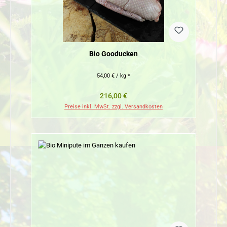
Bio Gooducken
54,00 € / kg *
Regulärer Preis:
216,00 €
Preise inkl. MwSt. zzgl. Versandkosten