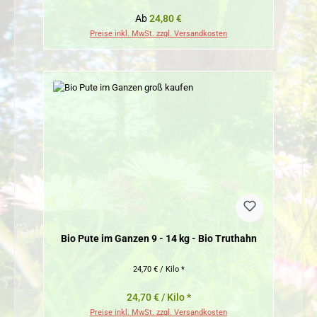
Regulärer Preis:
Ab
24,80 €
Preise inkl. MwSt. zzgl. Versandkosten
Bio Pute im Ganzen 9 - 14 kg - Bio Truthahn
24,70 € / Kilo *
24,70 € / Kilo *
Preise inkl. MwSt. zzgl. Versandkosten