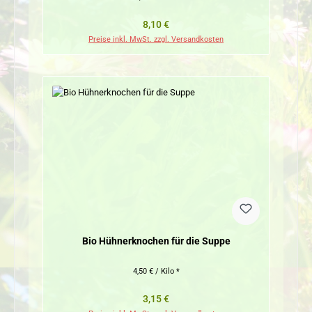
Regulärer Preis:
8,10 €
Preise inkl. MwSt. zzgl. Versandkosten
Bio Hühnerknochen für die Suppe
4,50 € / Kilo *
Regulärer Preis:
3,15 €