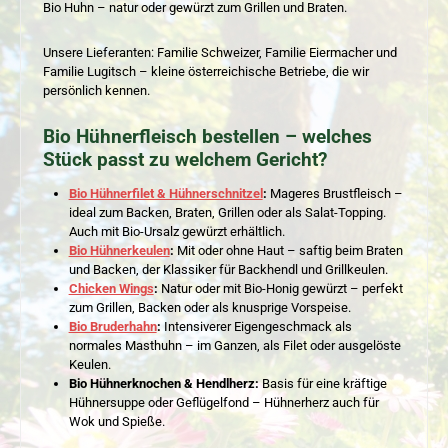
Bio Huhn – natur oder gewürzt zum Grillen und Braten.
Unsere Lieferanten: Familie Schweizer, Familie Eiermacher und
Familie Lugitsch – kleine österreichische Betriebe, die wir
persönlich kennen.
Bio Hühnerfleisch bestellen – welches
Stück passt zu welchem Gericht?
Bio Hühnerfilet & Hühnerschnitzel
:
Mageres Brustfleisch –
ideal zum Backen, Braten, Grillen oder als Salat-Topping.
Auch mit Bio-Ursalz gewürzt erhältlich.
Bio Hühnerkeulen
:
Mit oder ohne Haut – saftig beim Braten
und Backen, der Klassiker für Backhendl und Grillkeulen.
Chicken Wings
:
Natur oder mit Bio-Honig gewürzt – perfekt
zum Grillen, Backen oder als knusprige Vorspeise.
Bio Bruderhahn
:
Intensiverer Eigengeschmack als
normales Masthuhn – im Ganzen, als Filet oder ausgelöste
Keulen.
Bio Hühnerknochen & Hendlherz:
Basis für eine kräftige
Hühnersuppe oder Geflügelfond – Hühnerherz auch für
Wok und Spieße.