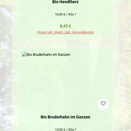
Bio Hendlherz
16,90 € / Kilo *
Regulärer Preis:
8,45 €
Preise inkl. MwSt. zzgl. Versandkosten
Bio Bruderhahn im Ganzen
13,50 € / Kilo *