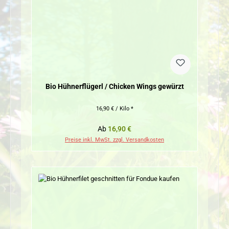
Bio Hühnerflügerl / Chicken Wings gewürzt
16,90 € / Kilo *
Regulärer Preis:
Ab
16,90 €
Preise inkl. MwSt. zzgl. Versandkosten