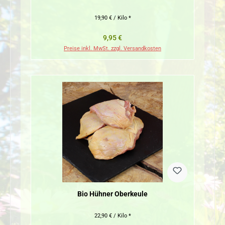
19,90 € / Kilo *
Regulärer Preis:
9,95 €
Preise inkl. MwSt. zzgl. Versandkosten
Bio Hühner Oberkeule
22,90 € / Kilo *