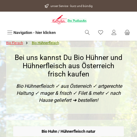
alt springen
unser Service - kurz und bündig
Du hast 0 Produkte
Navigation - hier klicken
Bio Fleisch
Bio Hühnerfleisch
Bei uns kannst Du Bio Hühner und
Hühnerfleisch aus Österreich
frisch kaufen
Bio Hühnerfleisch ✓ aus Österreich ✓ artgerechte
Haltung ✓ mager & frisch ✓ Filet & mehr ✓ nach
Hause geliefert ➜ bestellen!
Bio Huhn / Hühnerfleisch natur