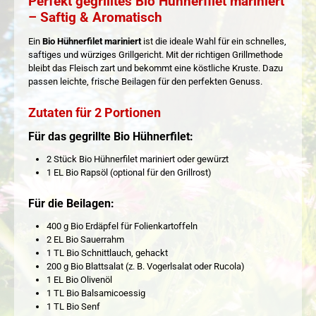
Perfekt gegrilltes Bio Hühnerfilet mariniert
– Saftig & Aromatisch
Ein
Bio Hühnerfilet mariniert
ist die ideale Wahl für ein schnelles,
saftiges und würziges Grillgericht. Mit der richtigen Grillmethode
bleibt das Fleisch zart und bekommt eine köstliche Kruste. Dazu
passen leichte, frische Beilagen für den perfekten Genuss.
Zutaten für 2 Portionen
Für das gegrillte Bio Hühnerfilet:
2 Stück Bio Hühnerfilet mariniert oder gewürzt
1 EL Bio Rapsöl (optional für den Grillrost)
Für die Beilagen:
400 g Bio Erdäpfel für Folienkartoffeln
2 EL Bio Sauerrahm
1 TL Bio Schnittlauch, gehackt
200 g Bio Blattsalat (z. B. Vogerlsalat oder Rucola)
1 EL Bio Olivenöl
1 TL Bio Balsamicoessig
1 TL Bio Senf