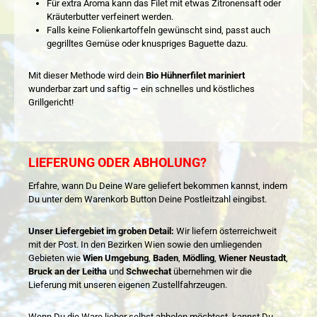
Für extra Aroma kann das Filet mit etwas Zitronensaft oder
Kräuterbutter verfeinert werden.
Falls keine Folienkartoffeln gewünscht sind, passt auch
gegrilltes Gemüse oder knuspriges Baguette dazu.
Mit dieser Methode wird dein
Bio Hühnerfilet mariniert
wunderbar zart und saftig – ein schnelles und köstliches
Grillgericht!
LIEFERUNG ODER ABHOLUNG?
Erfahre, wann Du Deine Ware geliefert bekommen kannst, indem
Du unter dem Warenkorb Button Deine Postleitzahl eingibst.
Unser Liefergebiet im groben Detail:
Wir liefern österreichweit
mit der Post. In den Bezirken Wien sowie den umliegenden
Gebieten wie
Wien Umgebung
,
Baden
,
Mödling
,
Wiener Neustadt
,
Bruck an der Leitha
und
Schwechat
übernehmen wir die
Lieferung mit unseren eigenen Zustellfahrzeugen.
Wenn Du die Ware lieber selbst abholen möchtest, kannst Du