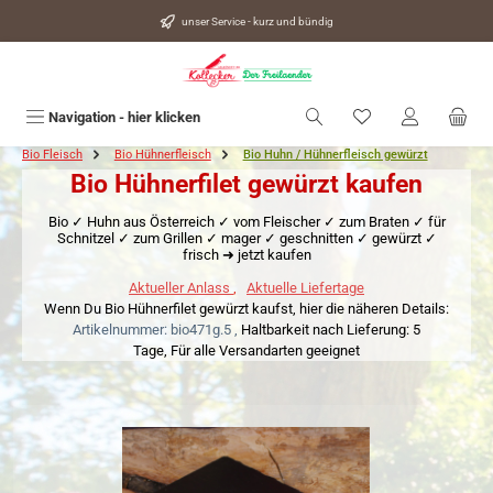
alt springen
unser Service - kurz und bündig
Du hast 0 Produkte
Navigation - hier klicken
Bio Fleisch
Bio Hühnerfleisch
Bio Huhn / Hühnerfleisch gewürzt
Bio Hühnerfilet gewürzt kaufen
Bio ✓ Huhn aus Österreich ✓ vom Fleischer ✓ zum Braten ✓ für
Schnitzel ✓ zum Grillen ✓ mager ✓ geschnitten ✓ gewürzt ✓
frisch ➜ jetzt kaufen
Aktueller Anlass
,
Aktuelle Liefertage
Wenn Du Bio Hühnerfilet gewürzt kaufst, hier die näheren Details:
Artikelnummer: bio471g.5 ,
Haltbarkeit nach Lieferung: 5
Tage,
Für alle Versandarten geeignet
Bildergalerie überspringen