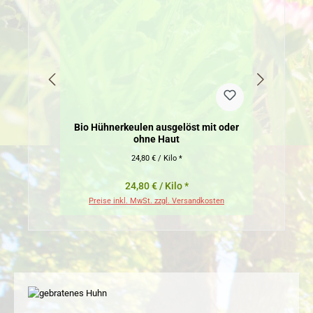
Bio Hühnerkeulen ausgelöst mit oder
Bio 
ohne Haut
24,80 € / Kilo *
24,80 € / Kilo *
Preise inkl. MwSt. zzgl. Versandkosten
Pr