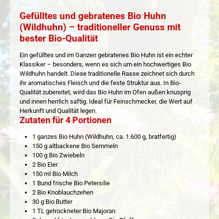
Gefülltes und gebratenes Bio Huhn
(Wildhuhn) – traditioneller Genuss mit
bester Bio-Qualität
Ein gefülltes und im Ganzen gebratenes Bio Huhn ist ein echter
Klassiker – besonders, wenn es sich um ein hochwertiges Bio
Wildhuhn handelt. Diese traditionelle Rasse zeichnet sich durch
ihr aromatisches Fleisch und die feste Struktur aus. In Bio-
Qualität zubereitet, wird das Bio Huhn im Ofen außen knusprig
und innen herrlich saftig. Ideal für Feinschmecker, die Wert auf
Herkunft und Qualität legen.
Zutaten für 4 Portionen
1 ganzes Bio Huhn (Wildhuhn, ca. 1.600 g, bratfertig)
150 g altbackene Bio Semmeln
100 g Bio Zwiebeln
2 Bio Eier
150 ml Bio Milch
1 Bund frische Bio Petersilie
2 Bio Knoblauchzehen
30 g Bio Butter
1 TL getrockneter Bio Majoran