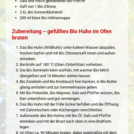
Salz und frisch gemahlener Bio Pfeffer
Saft von 1 Bio Zitrone
2 EL Bio Sonnenblumenöl
200 ml klare Bio Hühnersuppe
Zubereitung – gefülltes Bio Huhn im Ofen
braten
Das Bio Huhn (Wildhuhn) unter kaltem Wasser abspülen,
trocken tupfen und mit Bio Zitronensaft innen und außen
einreiben.
Backrohr auf 180 °C (Ober-/Unterhitze) vorheizen.
Die Bio Semmeln klein würfeln, mit warmer Bio Milch
übergießen und 10 Minuten ziehen lassen.
Bio Zwiebeln und Bio Knoblauch fein hacken, in Bio Butter
glasig anrösten und zur Semmelmasse geben.
Mit Bio Petersilie, Bio Majoran, Salz und Pfeffer würzen, Bio
Eier unterrühren und gut vermengen.
Das Bio Huhn mit der Fülle locker befüllen und die Öffnung
mit Zahnstochern oder Küchengarn verschließen.
Außenseite des Bio Huhns mit Bio Öl, Salz und Pfeffer
einreiben und mit der Brust nach oben in eine Bratform
legen.
Im Ofen ca. 90 Minuten braten, dabei regelmäßig mit dem