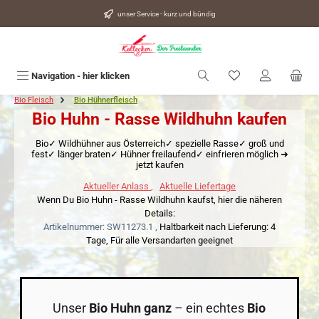
alt springen
unser Service - kurz und bündig
Du hast 0 Produkte
Navigation - hier klicken
Bio Fleisch
Bio Hühnerfleisch
Bio Huhn - Rasse Wildhuhn kaufen
Bio✓ Wildhühner aus Österreich✓ spezielle Rasse✓ groß und
fest✓ länger braten✓ Hühner freilaufend✓ einfrieren möglich ➜
jetzt kaufen
Aktueller Anlass
,
Aktuelle Liefertage
Wenn Du Bio Huhn - Rasse Wildhuhn kaufst, hier die näheren
Details:
Artikelnummer: SW11273.1 ,
Haltbarkeit nach Lieferung: 4
Tage,
Für alle Versandarten geeignet
Unser
Bio Huhn ganz
– ein echtes
Bio