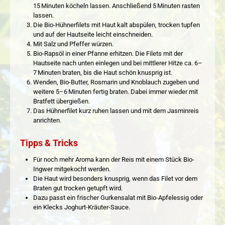
15 Minuten köcheln lassen. Anschließend 5 Minuten rasten
lassen.
Die Bio-Hühnerfilets mit Haut kalt abspülen, trocken tupfen
und auf der Hautseite leicht einschneiden.
Mit Salz und Pfeffer würzen.
Bio-Rapsöl in einer Pfanne erhitzen. Die Filets mit der
Hautseite nach unten einlegen und bei mittlerer Hitze ca. 6–
7 Minuten braten, bis die Haut schön knusprig ist.
Wenden, Bio-Butter, Rosmarin und Knoblauch zugeben und
weitere 5–6 Minuten fertig braten. Dabei immer wieder mit
Bratfett übergießen.
Das Hühnerfilet kurz ruhen lassen und mit dem Jasminreis
anrichten.
Tipps & Tricks
Für noch mehr Aroma kann der Reis mit einem Stück Bio-
Ingwer mitgekocht werden.
Die Haut wird besonders knusprig, wenn das Filet vor dem
Braten gut trocken getupft wird.
Dazu passt ein frischer Gurkensalat mit Bio-Apfelessig oder
ein Klecks Joghurt-Kräuter-Sauce.