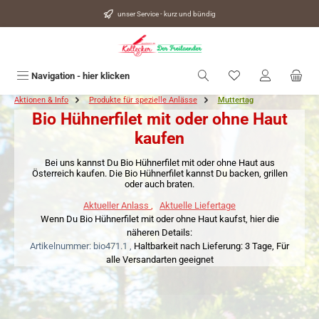
alt springen
unser Service - kurz und bündig
Du hast 0 Produkte
Navigation - hier klicken
Aktionen & Info
Produkte für spezielle Anlässe
Muttertag
Bio Hühnerfilet mit oder ohne Haut
kaufen
Bei uns kannst Du Bio Hühnerfilet mit oder ohne Haut aus
Österreich kaufen. Die Bio Hühnerfilet kannst Du backen, grillen
oder auch braten.
Aktueller Anlass
,
Aktuelle Liefertage
Wenn Du Bio Hühnerfilet mit oder ohne Haut kaufst, hier die
näheren Details:
Artikelnummer: bio471.1 ,
Haltbarkeit nach Lieferung: 3 Tage,
Für
alle Versandarten geeignet
Bildergalerie überspringen