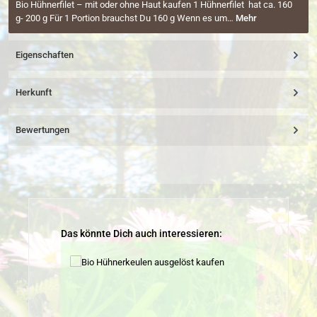
Bio Hühnerfilet – mit oder ohne Haut kaufen 1 Hühnerfilet hat ca. 160
g- 200 g Für 1 Portion brauchst Du 160 g Wenn es um…
Mehr
Eigenschaften
Herkunft
Bewertungen
Produktgalerie überspringen
Das könnte Dich auch interessieren: