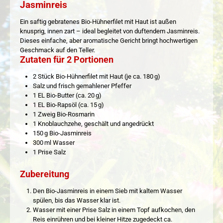
Jasminreis
Ein saftig gebratenes Bio-Hühnerfilet mit Haut ist außen
knusprig, innen zart – ideal begleitet von duftendem Jasminreis.
Dieses einfache, aber aromatische Gericht bringt hochwertigen
Geschmack auf den Teller.
Zutaten für 2 Portionen
2 Stück Bio-Hühnerfilet mit Haut (je ca. 180 g)
Salz und frisch gemahlener Pfeffer
1 EL Bio-Butter (ca. 20 g)
1 EL Bio-Rapsöl (ca. 15 g)
1 Zweig Bio-Rosmarin
1 Knoblauchzehe, geschält und angedrückt
150 g Bio-Jasminreis
300 ml Wasser
1 Prise Salz
Zubereitung
Den Bio-Jasminreis in einem Sieb mit kaltem Wasser
spülen, bis das Wasser klar ist.
Wasser mit einer Prise Salz in einem Topf aufkochen, den
Reis einrühren und bei kleiner Hitze zugedeckt ca.