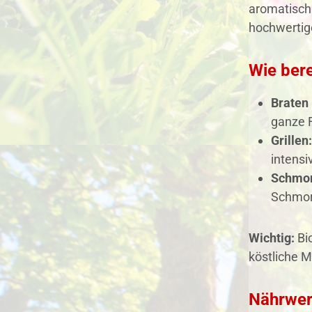
aromatisch 
hochwerti
Wie ber
Braten 
ganze F
Grillen:
intens
Schmor
Schmor
Wichtig:
Bio
köstliche M
Nährwer