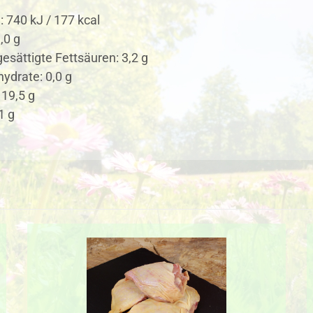
: 740 kJ / 177 kcal
,0 g
esättigte Fettsäuren: 3,2 g
ydrate: 0,0 g
 19,5 g
1 g