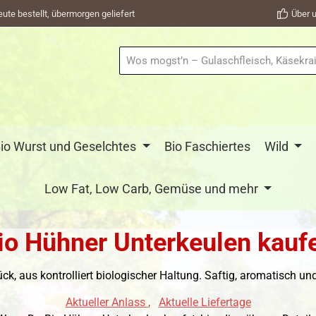
eute bestellt, übermorgen geliefert
Über u
io Wurst und Geselchtes
Bio Faschiertes
Wild
Low Fat, Low Carb, Gemüse und mehr
io Hühner Unterkeulen kauf
k, aus kontrolliert biologischer Haltung. Saftig, aromatisch und v
Aktueller Anlass
,
Aktuelle Liefertage