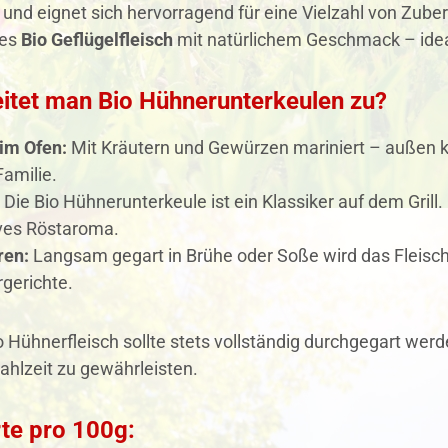
und eignet sich hervorragend für eine Vielzahl von Zube
ges
Bio Geflügelfleisch
mit natürlichem Geschmack – idea
eitet man Bio Hühnerunterkeulen zu?
im Ofen:
Mit Kräutern und Gewürzen mariniert – außen knu
amilie.
Die Bio Hühnerunterkeule ist ein Klassiker auf dem Grill. 
ives Röstaroma.
en:
Langsam gegart in Brühe oder Soße wird das Fleisch 
gerichte.
 Hühnerfleisch sollte stets vollständig durchgegart wer
ahlzeit zu gewährleisten.
te pro 100g: