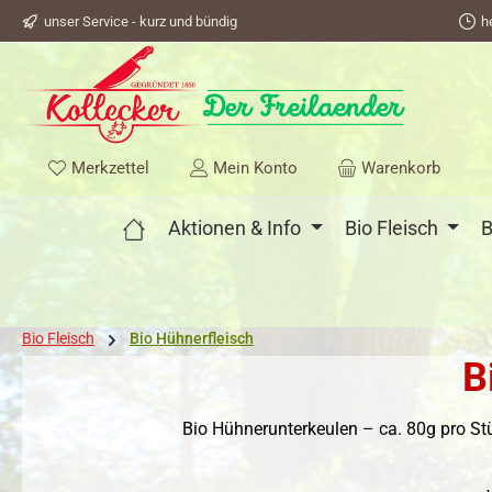
unser Service - kurz und bündig
h
springen
Zur Hauptnavigation springen
Du hast 0 Produkte auf dem Merkzettel
Merkzettel
Mein Konto
Warenkorb
Aktionen & Info
Bio Fleisch
B
Bio Fleisch
Bio Hühnerfleisch
B
Bio Hühnerunterkeulen – ca. 80g pro Stüc