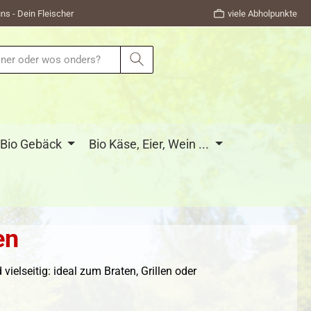
ns - Dein Fleischer
viele Abholpunkte
Bio Gebäck
Bio Käse, Eier, Wein ...
en
ielseitig: ideal zum Braten, Grillen oder