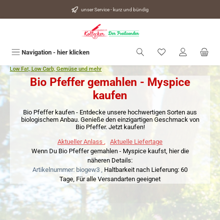
alt springen
unser Service - kurz und bündig
Du hast 0 Produkte
Navigation - hier klicken
Low Fat, Low Carb, Gemüse und mehr
Bio Pfeffer gemahlen - Myspice
kaufen
Bio Pfeffer kaufen - Entdecke unsere hochwertigen Sorten aus
biologischem Anbau. Genieße den einzigartigen Geschmack von
Bio Pfeffer. Jetzt kaufen!
Aktueller Anlass
,
Aktuelle Liefertage
Wenn Du Bio Pfeffer gemahlen - Myspice kaufst, hier die
näheren Details:
Artikelnummer: biogew3 ,
Haltbarkeit nach Lieferung: 60
Tage,
Für alle Versandarten geeignet
Bildergalerie überspringen