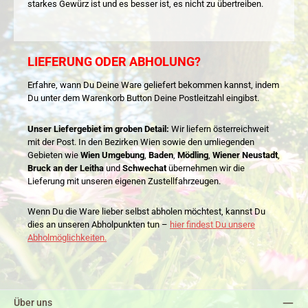
starkes Gewürz ist und es besser ist, es nicht zu übertreiben.
LIEFERUNG ODER ABHOLUNG?
Erfahre, wann Du Deine Ware geliefert bekommen kannst, indem
Du unter dem Warenkorb Button Deine Postleitzahl eingibst.
Unser Liefergebiet im groben Detail:
Wir liefern österreichweit
mit der Post. In den Bezirken Wien sowie den umliegenden
Gebieten wie
Wien Umgebung
,
Baden
,
Mödling
,
Wiener Neustadt
,
Bruck an der Leitha
und
Schwechat
übernehmen wir die
Lieferung mit unseren eigenen Zustellfahrzeugen.
Wenn Du die Ware lieber selbst abholen möchtest, kannst Du
dies an unseren Abholpunkten tun –
hier findest Du unsere
Abholmöglichkeiten.
Über uns