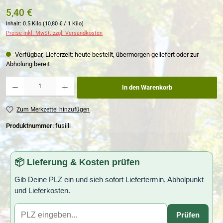
5,40 €
Inhalt:
0.5 Kilo
(10,80 € / 1 Kilo)
Preise inkl. MwSt. zzgl. Versandkosten
Verfügbar, Lieferzeit: heute bestellt, übermorgen geliefert oder zur
Abholung bereit
Produkt Anzahl: Gib den gewünschten Wert ein oder benutze die Schaltflächen um die Anzahl zu erh
In den Warenkorb
Zum Merkzettel hinzufügen
Produktnummer:
fusilli
📦 Lieferung & Kosten prüfen
Gib Deine PLZ ein und sieh sofort Liefertermin, Abholpunkt
und Lieferkosten.
Prüfen