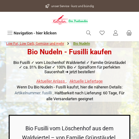
alt springen
unser Service - kurz und bündig
Du hast 0 Produkte
Navigation - hier klicken
Low Fat, Low Carb, Gemüse und mehr
Bio Nudeln
Bio Nudeln - Fusilli kaufen
Bio Fusilli ✓ vom Löschenhof Waldviertel ✓ Familie Grünstäudel
✓ ca. 31% Bio-Eier ✓ 100% Bio ✓ Spiralform für perfekten
Saucenhalt ➜ jetzt bestellen!
Aktueller Anlass
,
Aktuelle Liefertage
Wenn Du Bio Nudeln - Fusilli kaufst, hier die näheren Details:
Artikelnummer: fusilli ,
Haltbarkeit nach Lieferung: 60 Tage,
Für
alle Versandarten geeignet
Bio Fusilli vom Löschenhof aus dem
Waldviertel – von Familie Grünstäudel,