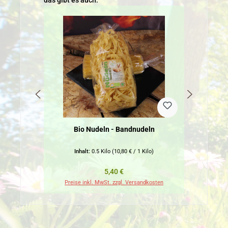
das gibt es auch:
Bio Nudeln - Bandnudeln
Inhalt:
0.5 Kilo
(10,80 € / 1 Kilo)
Regulärer Preis:
5,40 €
Preise inkl. MwSt. zzgl. Versandkosten
Pr