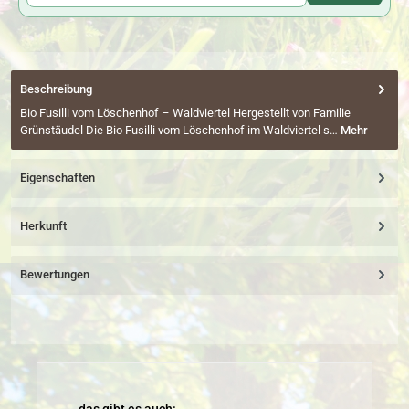
Beschreibung
Bio Fusilli vom Löschenhof – Waldviertel Hergestellt von Familie
Grünstäudel Die Bio Fusilli vom Löschenhof im Waldviertel s…
Mehr
Eigenschaften
Herkunft
Bewertungen
Produktgalerie überspringen