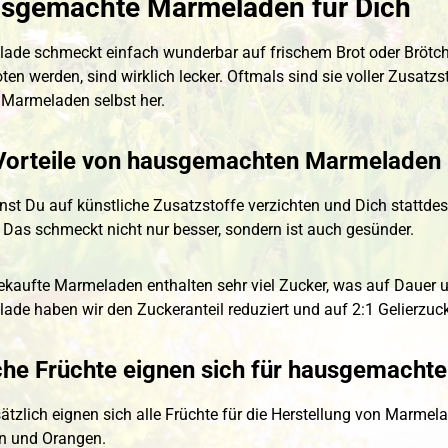
sgemachte Marmeladen für Dich
ade schmeckt einfach wunderbar auf frischem Brot oder Brötch
en werden, sind wirklich lecker. Oftmals sind sie voller Zusatz
 Marmeladen selbst her.
Vorteile von hausgemachten Marmeladen
nst Du auf künstliche Zusatzstoffe verzichten und Dich stattde
 Das schmeckt nicht nur besser, sondern ist auch gesünder.
gekaufte Marmeladen enthalten sehr viel Zucker, was auf Dauer
ade haben wir den Zuckeranteil reduziert und auf 2:1 Gelierzuck
he Früchte eignen sich für hausgemacht
tzlich eignen sich alle Früchte für die Herstellung von Marmela
en und Orangen.