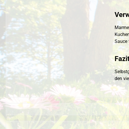
Ver
Marmela
Kuchen
Sauce 
Fazi
Selbst
den vi