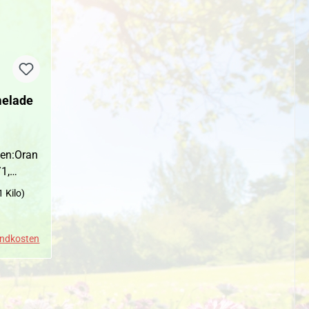
elade
en:Oran
/1,
!!!
1 Kilo)
reis:
sandkosten