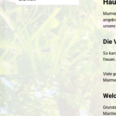
Hau
Marmel
angebot
unsere
Die 
So kan
freuen.
Viele 
Marmel
Welc
Grundsä
Marill