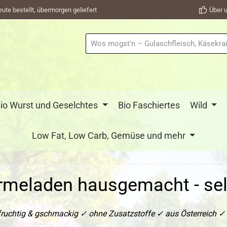
eute bestellt, übermorgen geliefert
Über u
io Wurst und Geselchtes
Bio Faschiertes
Wild
Low Fat, Low Carb, Gemüse und mehr
rmeladen hausgemacht - sel
htig & gschmackig ✓ ohne Zusatzstoffe ✓ aus Österreich ✓ na