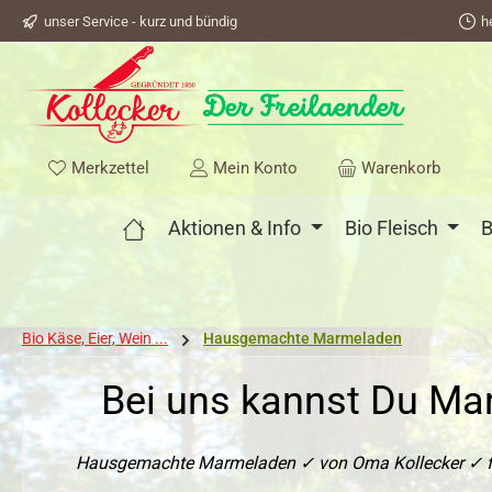
unser Service - kurz und bündig
h
springen
Zur Hauptnavigation springen
Du hast 0 Produkte auf dem Merkzettel
Merkzettel
Mein Konto
Warenkorb
Aktionen & Info
Bio Fleisch
B
Bio Käse, Eier, Wein ...
Hausgemachte Marmeladen
Bei uns kannst Du Ma
Hausgemachte Marmeladen ✓ von Oma Kollecker ✓ fruc