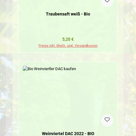
Traubensaft weiß - Bio
Regulärer Preis:
5,20 €
Preise inkl. MwSt. zzgl. Versandkosten
Weinviertel DAC 2022 - BIO