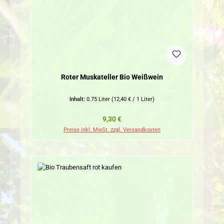
Roter Muskateller Bio Weißwein
Inhalt:
0.75 Liter
(12,40 € / 1 Liter)
Regulärer Preis:
9,30 €
Preise inkl. MwSt. zzgl. Versandkosten