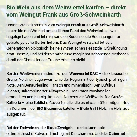
Bio Wein aus dem Weinviertel kaufen – direkt
vom Weingut Frank aus Groß-Schweinbarth
Unsere Weine kommen vom
Weingut Frank
aus
Groß-Schweinbarth
–
einem kleinen Weinort am südlichen Rand des Weinviertels, wo
hügelige Lagen und lehmig-sandige Böden ideale Bedingungen für
gebietstypische Sorten liefern. Das Weingut wirtschaftet seit
Generationen biologisch: keine synthetischen Pestizide, Gründüngung
statt Chemie, und bei der Verarbeitung möglichst schonende Methoden,
damit der Charakter der Traube erhalten bleibt.
Bei den
Weißweinen
findest Du: den
Weinviertel DAC
– die klassische
Grüner Veltliner-Lagenwein-Linie der Region mit der typisch pfeffrigen
Note. Den
Donauriesling
– frisch und mineralisch. Den
Luftikus
–
leichter, unkomplizierter Alltagswein. Den
Roten Muskateller
–
aromatisch und blumig, trotz des Namens ein Weißwein. Die
Cuvée
Kathoria
– eine liebliche Cuvée für alle, die es etwas süßer mögen. Neu
im Sortiment: der
BIO Blütenmuskateller – Blüte trifft Holz
, im Holzfass
ausgebaut.
Bei den
Rotweinen
: der
Blaue Zweigelt
– der bekannteste
österreichische Rotwein, fruchtig mit Kirscharoma. Und der
Cabernet