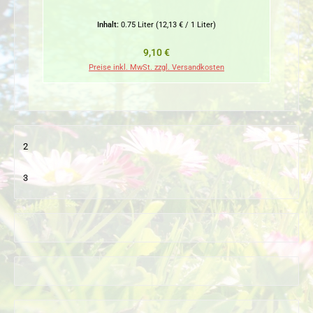
Inhalt:
0.75 Liter
(12,13 € / 1 Liter)
Regulärer Preis:
9,10 €
Preise inkl. MwSt. zzgl. Versandkosten
2
3