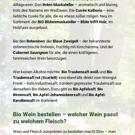
Alltagswein. Den
Roten Muskateller
– aromatisch und blumig,
trotz des Namens ein Weißwein. Die
Cuvée Kathoria
– eine
liebliche Cuvée für alle, die es etwas süßer mögen. Neu im
Sortiment: der
BIO Blütenmuskateller – Blüte trifft Holz
, im
Holzfass ausgebaut.
Bei den
Rotweinen
: der
Blaue Zweigelt
– der bekannteste
österreichische Rotwein, fruchtig mit Kirscharoma. Und der
Cabernet Sauvignon
für alle, die einen kräftigeren,
tanninreichen Wein bevorzugen.
Wer keinen Alkohol möchte:
Bio Traubensaft weiß
und
Bio
Traubensaft rot (Scarlett)
sind ebenfalls direkt vom Weingut
Frank – kein Industriesaft, sondern gepresster Traubensaft aus
denselben Bio-Reben. Dazu gibt es
Bio Apfelsaft
,
Bio
Birnensaft
,
Bio Apfel-Johannisbeersaft
und
Bio Apfel-
Karottensaft
im Sortiment.
Bio Wein bestellen – welcher Wein passt
zu welchem Fleisch?
Wein und Fleisch zusammen zu bestellen macht Sinn – man