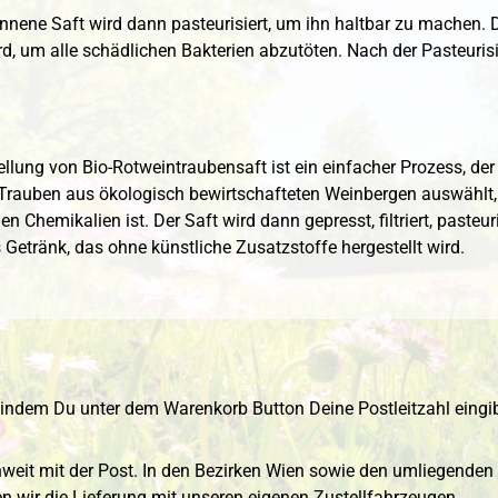
nene Saft wird dann pasteurisiert, um ihn haltbar zu machen. 
ird, um alle schädlichen Bakterien abzutöten. Nach der Pasteurisi
ellung von Bio-Rotweintraubensaft ist ein einfacher Prozess, der
rauben aus ökologisch bewirtschafteten Weinbergen auswählt, k
n Chemikalien ist. Der Saft wird dann gepresst, filtriert, pasteuri
Getränk, das ohne künstliche Zusatzstoffe hergestellt wird.
indem Du unter dem Warenkorb Button Deine Postleitzahl eingib
chweit mit der Post. In den Bezirken Wien sowie den umliegende
 wir die Lieferung mit unseren eigenen Zustellfahrzeugen.