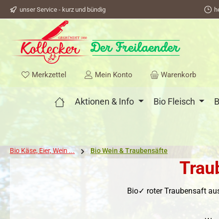
unser Service - kurz und bündig
h
springen
Zur Hauptnavigation springen
Du hast 0 Produkte auf dem Merkzettel
Merkzettel
Mein Konto
Warenkorb
Aktionen & Info
Bio Fleisch
B
Bio Käse, Eier, Wein ...
Bio Wein & Traubensäfte
Trau
Bio✓ roter Traubensaft au