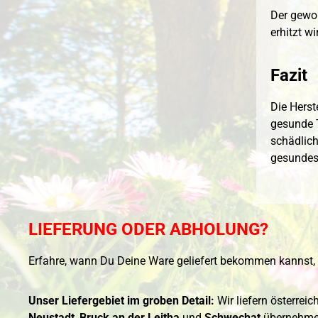
Der gewon
erhitzt w
Fazit
Die Herst
gesunde T
schädliche
gesundes 
LIEFERUNG ODER ABHOLUNG?
Erfahre, wann Du Deine Ware geliefert bekommen kannst, 
Unser Liefergebiet im groben Detail:
Wir liefern österrei
Neustadt
,
Bruck an der Leitha
und
Schwechat
übernehmen