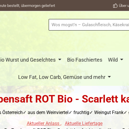
eute bestellt, übermorgen geliefert
Über u
io Wurst und Geselchtes
Bio Faschiertes
Wild
Low Fat, Low Carb, Gemüse und mehr
bensaft ROT Bio - Scarlett k
s Österreich✓ aus dem Weinviertel✓ fruchtig✓ Weingut Frank✓
Aktueller Anlass
,
Aktuelle Liefertage