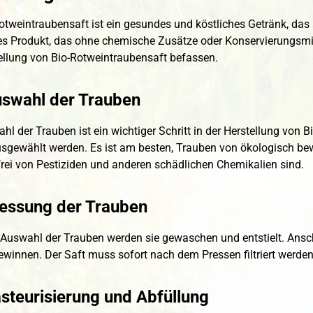
otweintraubensaft ist ein gesundes und köstliches Getränk, das a
es Produkt, das ohne chemische Zusätze oder Konservierungsmitte
ellung von Bio-Rotweintraubensaft befassen.
uswahl der Trauben
hl der Trauben ist ein wichtiger Schritt in der Herstellung von
usgewählt werden. Es ist am besten, Trauben von ökologisch be
frei von Pestiziden und anderen schädlichen Chemikalien sind.
ressung der Trauben
Auswahl der Trauben werden sie gewaschen und entstielt. Ansch
ewinnen. Der Saft muss sofort nach dem Pressen filtriert werde
steurisierung und Abfüllung