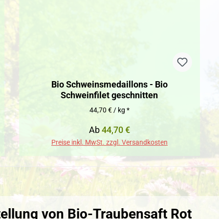
Bio Schweinsmedaillons - Bio
Schweinfilet geschnitten
44,70 € / kg *
Regulärer Preis:
Ab
44,70 €
Preise inkl. MwSt. zzgl. Versandkosten
ellung von Bio-Traubensaft Rot