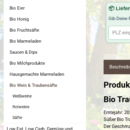
Bio Eier
📦 Liefe
Gib Deine P
Bio Honig
Bio Fruchtsäfte
Bio Marmeladen
Saucen & Dips
Bio Milchprodukte
Beschrei
Hausgemachte Marmeladen
Produkt
Bio Wein & Traubensäfte
Weißweine
Bio Tra
Rotweine
Erntejahr: 2
Säfte
Süßer Bio T
Der Geschmack
Low Fat, Low Carb, Gemüse und