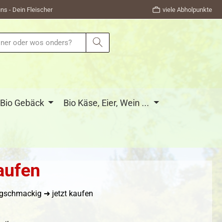
ns - Dein Fleischer
viele Abholpunkte
Bio Gebäck
Bio Käse, Eier, Wein ...
aufen
 gschmackig ➜ jetzt kaufen