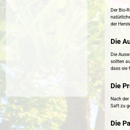
Der Bio-R
natürlich
der Herst
Die A
Die Auswa
sollten a
dass sie 
Die P
Nach der 
Saft zu g
Die Pa