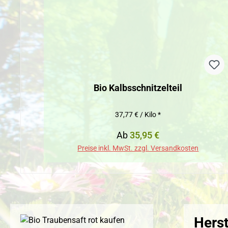
Bio Kalbsschnitzelteil
37,77 € / Kilo *
Regulärer Preis:
Ab
35,95 €
Preise inkl. MwSt. zzgl. Versandkosten
Herst