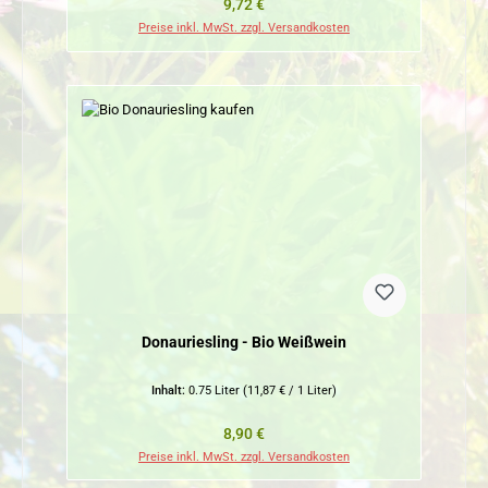
Regulärer Preis:
9,72 €
Preise inkl. MwSt. zzgl. Versandkosten
Donauriesling - Bio Weißwein
Inhalt:
0.75 Liter
(11,87 € / 1 Liter)
Regulärer Preis:
8,90 €
Preise inkl. MwSt. zzgl. Versandkosten