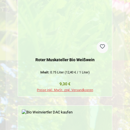
Roter Muskateller Bio Weißwein
Inhalt:
0.75 Liter
(12,40 € / 1 Liter)
Regulärer Preis:
9,30 €
Preise inkl. MwSt. zzgl. Versandkosten