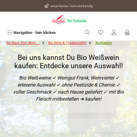
alt springen
unser Service - kurz und bündig
Du hast 0 Produkte
Navigation - hier klicken
Bio Käse, Eier, Wein ...
Bio Wein & Traubensäfte
Weißweine
Bei uns kannst Du Bio Weißwein
kaufen: Entdecke unsere Auswahl!
Bio Weißweine ✓ Weingut Frank, Weinviertel ✓
erlesene Auswahl ✓ ohne Pestizide & Chemie ✓
voller Geschmack ✓ nach Hause geliefert ✓ mit Bio
Fleisch mitbestellen ➜ kaufen!