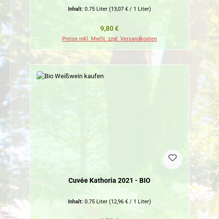
Inhalt:
0.75 Liter
(13,07 € / 1 Liter)
Regulärer Preis:
9,80 €
Preise inkl. MwSt. zzgl. Versandkosten
Cuvée Kathoria 2021 - BIO
Inhalt:
0.75 Liter
(12,96 € / 1 Liter)