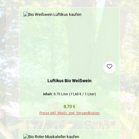
Luftikus Bio Weißwein
Inhalt:
0.75 Liter
(11,60 € / 1 Liter)
Regulärer Preis:
8,70 €
Preise inkl. MwSt. zzgl. Versandkosten