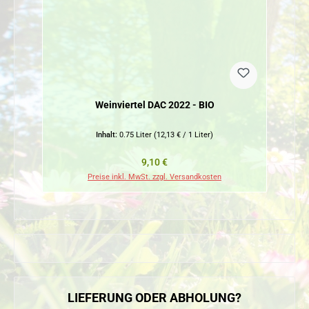
Weinviertel DAC 2022 - BIO
Inhalt:
0.75 Liter
(12,13 € / 1 Liter)
Regulärer Preis:
9,10 €
Preise inkl. MwSt. zzgl. Versandkosten
LIEFERUNG ODER ABHOLUNG?