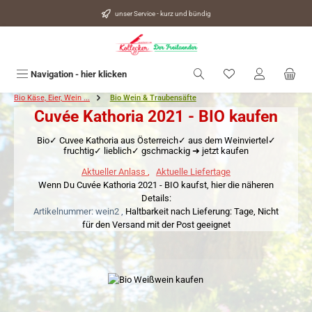
alt springen
unser Service - kurz und bündig
Du hast 0 Produkte
Navigation - hier klicken
Bio Käse, Eier, Wein ...
Bio Wein & Traubensäfte
Cuvée Kathoria 2021 - BIO kaufen
Bio✓ Cuvee Kathoria aus Österreich✓ aus dem Weinviertel✓
fruchtig✓ lieblich✓ gschmackig ➜ jetzt kaufen
Aktueller Anlass
,
Aktuelle Liefertage
Wenn Du Cuvée Kathoria 2021 - BIO kaufst, hier die näheren
Details:
Artikelnummer: wein2 ,
Haltbarkeit nach Lieferung: Tage,
Nicht
für den Versand mit der Post geeignet
Bildergalerie überspringen