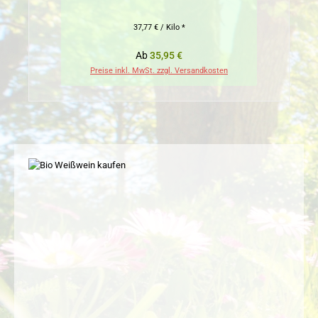
37,77 € / Kilo *
Regulärer Preis:
Ab
35,95 €
Preise inkl. MwSt. zzgl. Versandkosten
Pr