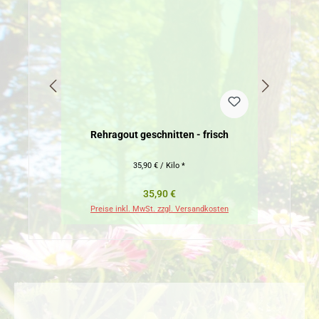
Rehragout geschnitten - frisch
35,90 € / Kilo *
Regulärer Preis:
35,90 €
Preise inkl. MwSt. zzgl. Versandkosten
Pr