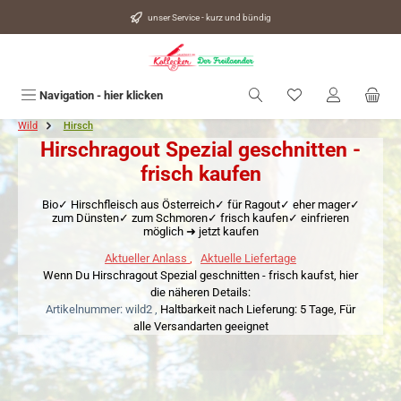
alt springen
unser Service - kurz und bündig
Du hast 0 Produkte
Navigation - hier klicken
Wild
Hirsch
Hirschragout Spezial geschnitten -
frisch kaufen
Bio✓ Hirschfleisch aus Österreich✓ für Ragout✓ eher mager✓
zum Dünsten✓ zum Schmoren✓ frisch kaufen✓ einfrieren
möglich ➜ jetzt kaufen
Aktueller Anlass
,
Aktuelle Liefertage
Wenn Du Hirschragout Spezial geschnitten - frisch kaufst, hier
die näheren Details:
Artikelnummer: wild2 ,
Haltbarkeit nach Lieferung: 5 Tage,
Für
alle Versandarten geeignet
Bildergalerie überspringen