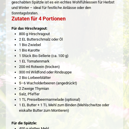
geschabten Spätzle ist es ein echtes Wohlfühlessen für Herbst
und Winter – ideal für festliche Anlässe oder den
Sonntagsbraten.
Zutaten für 4 Portionen
Für das Hirschragout:
800 g Hirschragout
2 EL Butterschmalz oder Öl
1 Bio Zwiebel
1 Bio Karotte
1 Stück Bio Sellerie (ca. 100 g)
1 EL Tomatenmark
200 ml Rotwein (trocken)
300 ml Wildfond oder Rindsuppe
2 Bio Lorbeerblätter
5–6 Wacholderbeeren (angedrückt)
2 Zweige Thymian
Salz, Pfeffer
1 TL Preiselbeermarmelade (optional)
1 EL Butter + 1 TL Mehl zum Binden (Mehlschwitze oder
eiskalte Butter zum Montieren)
Für die Spätzle:
400 g glattes Mehl