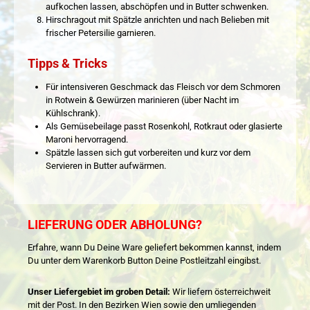
aufkochen lassen, abschöpfen und in Butter schwenken.
Hirschragout mit Spätzle anrichten und nach Belieben mit
frischer Petersilie garnieren.
Tipps & Tricks
Für intensiveren Geschmack das Fleisch vor dem Schmoren
in Rotwein & Gewürzen marinieren (über Nacht im
Kühlschrank).
Als Gemüsebeilage passt Rosenkohl, Rotkraut oder glasierte
Maroni hervorragend.
Spätzle lassen sich gut vorbereiten und kurz vor dem
Servieren in Butter aufwärmen.
LIEFERUNG ODER ABHOLUNG?
Erfahre, wann Du Deine Ware geliefert bekommen kannst, indem
Du unter dem Warenkorb Button Deine Postleitzahl eingibst.
Unser Liefergebiet im groben Detail:
Wir liefern österreichweit
mit der Post. In den Bezirken Wien sowie den umliegenden