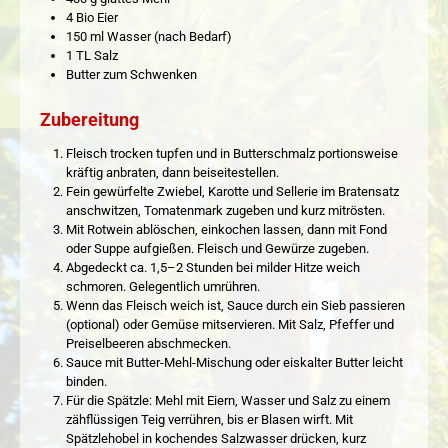
4 Bio Eier
150 ml Wasser (nach Bedarf)
1 TL Salz
Butter zum Schwenken
Zubereitung
Fleisch trocken tupfen und in Butterschmalz portionsweise
kräftig anbraten, dann beiseitestellen.
Fein gewürfelte Zwiebel, Karotte und Sellerie im Bratensatz
anschwitzen, Tomatenmark zugeben und kurz mitrösten.
Mit Rotwein ablöschen, einkochen lassen, dann mit Fond
oder Suppe aufgießen. Fleisch und Gewürze zugeben.
Abgedeckt ca. 1,5–2 Stunden bei milder Hitze weich
schmoren. Gelegentlich umrühren.
Wenn das Fleisch weich ist, Sauce durch ein Sieb passieren
(optional) oder Gemüse mitservieren. Mit Salz, Pfeffer und
Preiselbeeren abschmecken.
Sauce mit Butter-Mehl-Mischung oder eiskalter Butter leicht
binden.
Für die Spätzle: Mehl mit Eiern, Wasser und Salz zu einem
zähflüssigen Teig verrühren, bis er Blasen wirft. Mit
Spätzlehobel in kochendes Salzwasser drücken, kurz