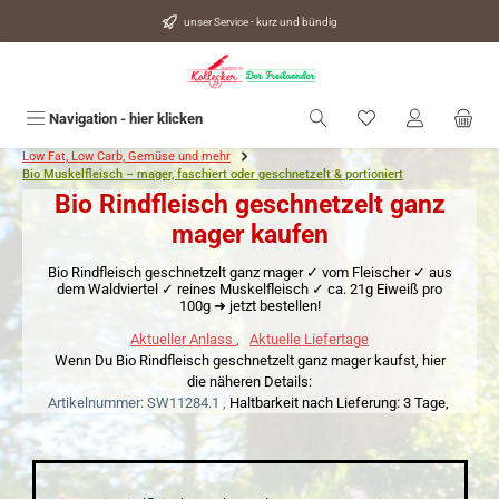
alt springen
unser Service - kurz und bündig
Du hast 0 Produkte
Navigation - hier klicken
Low Fat, Low Carb, Gemüse und mehr
Bio Muskelfleisch – mager, faschiert oder geschnetzelt & portioniert
Bio Rindfleisch geschnetzelt ganz
mager kaufen
Bio Rindfleisch geschnetzelt ganz mager ✓ vom Fleischer ✓ aus
dem Waldviertel ✓ reines Muskelfleisch ✓ ca. 21g Eiweiß pro
100g ➜ jetzt bestellen!
Aktueller Anlass
,
Aktuelle Liefertage
Wenn Du Bio Rindfleisch geschnetzelt ganz mager kaufst, hier
die näheren Details:
Artikelnummer: SW11284.1 ,
Haltbarkeit nach Lieferung: 3 Tage,