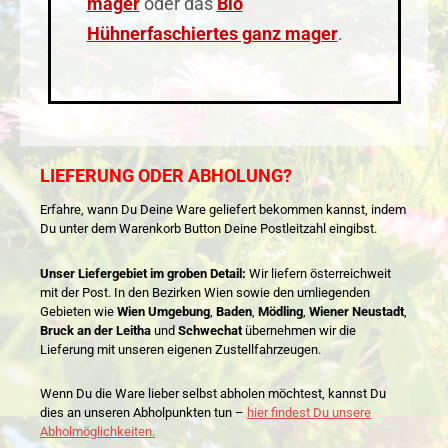
mager
oder das
Bio
Hühnerfaschiertes ganz mager
.
LIEFERUNG ODER ABHOLUNG?
Erfahre, wann Du Deine Ware geliefert bekommen kannst, indem
Du unter dem Warenkorb Button Deine Postleitzahl eingibst.
Unser Liefergebiet im groben Detail:
Wir liefern österreichweit
mit der Post. In den Bezirken Wien sowie den umliegenden
Gebieten wie
Wien Umgebung
,
Baden
,
Mödling
,
Wiener Neustadt
,
Bruck an der Leitha
und
Schwechat
übernehmen wir die
Lieferung mit unseren eigenen Zustellfahrzeugen.
Wenn Du die Ware lieber selbst abholen möchtest, kannst Du
dies an unseren Abholpunkten tun –
hier findest Du unsere
Abholmöglichkeiten.