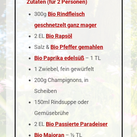
Zutaten (für 2 Personen)
300g
Bio Rindfleisch
geschnetzelt ganz mager
2 EL
Bio Rapsöl
Salz &
Bio Pfeffer gemahlen
Bio Paprika edelsüß
– 1 TL
1 Zwiebel, fein gewürfelt
200g Champignons, in
Scheiben
150ml Rindsuppe oder
Gemüsebrühe
2 EL
Bio Passierte Paradeiser
Bio Majoran
– ½ TL