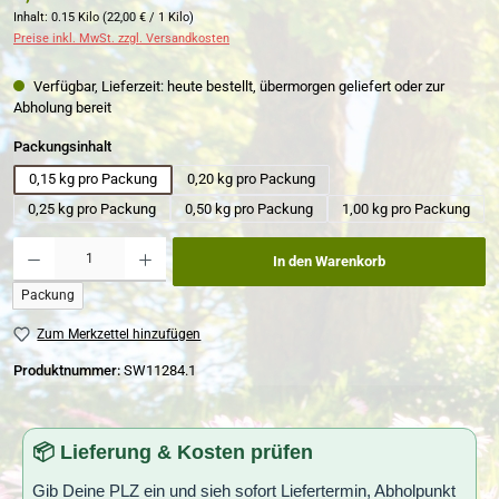
Inhalt:
0.15 Kilo
(22,00 € / 1 Kilo)
Preise inkl. MwSt. zzgl. Versandkosten
Verfügbar, Lieferzeit: heute bestellt, übermorgen geliefert oder zur
Abholung bereit
auswählen
Packungsinhalt
0,15 kg pro Packung
0,20 kg pro Packung
0,25 kg pro Packung
0,50 kg pro Packung
1,00 kg pro Packung
Produkt Anzahl: Gib den gewünschten Wert ein oder benutze die Schaltflächen um die Anzahl zu erh
In den Warenkorb
Packung
Zum Merkzettel hinzufügen
Produktnummer:
SW11284.1
📦 Lieferung & Kosten prüfen
Gib Deine PLZ ein und sieh sofort Liefertermin, Abholpunkt