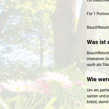
Ein Bauchfle
Für 1 Portio
Bauchfleisch
Was ist 
Bauchfleisch
intensiven G
auch als Ste
Wie werd
Um ein perfe
salzen und p
brätst, damit