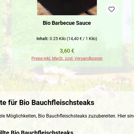
Bio Barbecue Sauce
Inhalt:
0.25 Kilo
(14,40 € / 1 Kilo)
Regulärer Preis:
3,60 €
Preise inkl. MwSt. zzgl. Versandkosten
te für Bio Bauchfleischsteaks
iele Möglichkeiten, Bio Bauchfleischsteaks zuzubereiten. Hier si
illte Bio Bauchfleischsteaks