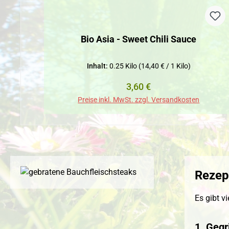
Bio Asia - Sweet Chili Sauce
Inhalt:
0.25 Kilo
(14,40 € / 1 Kilo)
Regulärer Preis:
3,60 €
Preise inkl. MwSt. zzgl. Versandkosten
Rezep
Es gibt v
1. Gegr