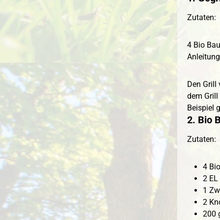
Zutaten:
4 Bio Bau
Anleitung
Den Grill
dem Grill
Beispiel 
2. Bio 
Zutaten:
4 Bi
2 EL 
1 Zw
2 Kn
200 