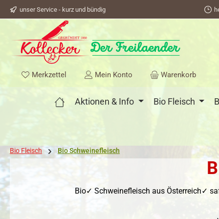
unser Service - kurz und bündig
h
springen
Zur Hauptnavigation springen
Du hast 0 Produkte auf dem Merkzettel
Merkzettel
Mein Konto
Warenkorb
Aktionen & Info
Bio Fleisch
B
Bio Fleisch
Bio Schweinefleisch
B
Bio✓ Schweinefleisch aus Österreich✓ sa