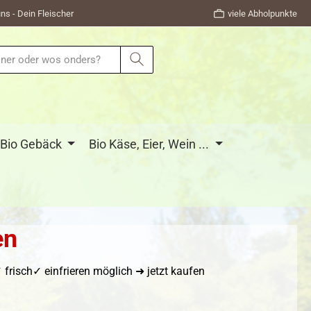
ns - Dein Fleischer
viele Abholpunkte
Bio Gebäck
Bio Käse, Eier, Wein ...
en
risch✓ einfrieren möglich ➜ jetzt kaufen