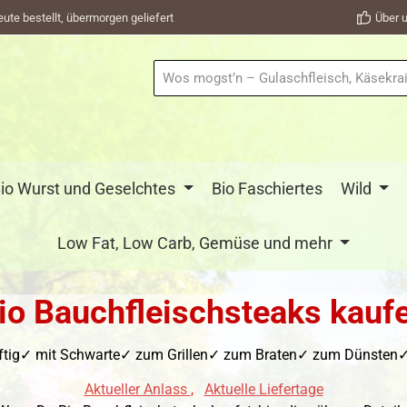
eute bestellt, übermorgen geliefert
Über u
io Wurst und Geselchtes
Bio Faschiertes
Wild
Low Fat, Low Carb, Gemüse und mehr
io Bauchfleischsteaks kauf
ftig✓ mit Schwarte✓ zum Grillen✓ zum Braten✓ zum Dünsten✓ f
Aktueller Anlass
,
Aktuelle Liefertage