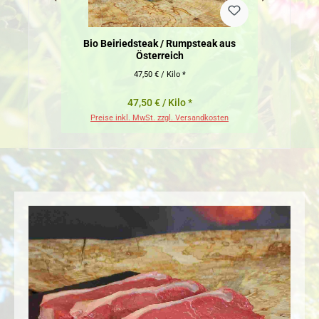
Bio Beiriedsteak / Rumpsteak aus
Österreich
47,50 € / Kilo *
47,50 € / Kilo *
Preise inkl. MwSt. zzgl. Versandkosten
Pr