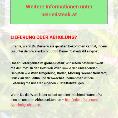
Weitere Informationen unter
beiriedsteak.at
LIEFERUNG ODER ABHOLUNG?
Erfahre, wann Du Deine Ware geliefert bekommen kannst, indem
Du unter dem Warenkorb Button Deine Postleitzahl eingibst.
Unser Liefergebiet im groben Detail:
Wir liefern österreichweit
mit der Post. In den Bezirken Wien sowie den umliegenden
Gebieten wie
Wien Umgebung
,
Baden
,
Mödling
,
Wiener Neustadt
,
Bruck an der Leitha
und
Schwechat
übernehmen wir die
Lieferung mit unseren eigenen Zustellfahrzeugen.
Wenn Du die Ware lieber selbst abholen möchtest, kannst Du
dies an unseren Abholpunkten tun –
hier findest Du unsere
Abholmöglichkeiten.