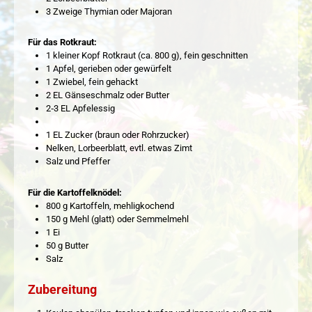
3 Zweige Thymian oder Majoran
Für das Rotkraut:
1 kleiner Kopf Rotkraut (ca. 800 g), fein geschnitten
1 Apfel, gerieben oder gewürfelt
1 Zwiebel, fein gehackt
2 EL Gänseschmalz oder Butter
2‑3 EL Apfelessig
1 EL Zucker (braun oder Rohrzucker)
Nelken, Lorbeerblatt, evtl. etwas Zimt
Salz und Pfeffer
Für die Kartoffelknödel:
800 g Kartoffeln, mehligkochend
150 g Mehl (glatt) oder Semmelmehl
1 Ei
50 g Butter
Salz
Zubereitung