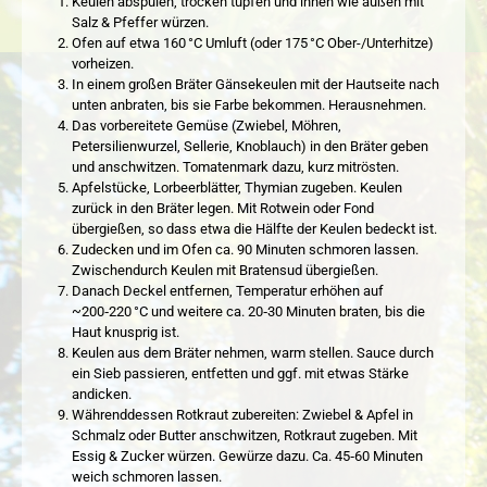
Keulen abspülen, trocken tupfen und innen wie außen mit
Salz & Pfeffer würzen.
Ofen auf etwa 160 °C Umluft (oder 175 °C Ober-/Unterhitze)
vorheizen.
In einem großen Bräter Gänsekeulen mit der Hautseite nach
unten anbraten, bis sie Farbe bekommen. Herausnehmen.
Das vorbereitete Gemüse (Zwiebel, Möhren,
Petersilienwurzel, Sellerie, Knoblauch) in den Bräter geben
und anschwitzen. Tomatenmark dazu, kurz mitrösten.
Apfelstücke, Lorbeerblätter, Thymian zugeben. Keulen
zurück in den Bräter legen. Mit Rotwein oder Fond
übergießen, so dass etwa die Hälfte der Keulen bedeckt ist.
Zudecken und im Ofen ca. 90 Minuten schmoren lassen.
Zwischendurch Keulen mit Bratensud übergießen.
Danach Deckel entfernen, Temperatur erhöhen auf
~200‑220 °C und weitere ca. 20‑30 Minuten braten, bis die
Haut knusprig ist.
Keulen aus dem Bräter nehmen, warm stellen. Sauce durch
ein Sieb passieren, entfetten und ggf. mit etwas Stärke
andicken.
Währenddessen Rotkraut zubereiten: Zwiebel & Apfel in
Schmalz oder Butter anschwitzen, Rotkraut zugeben. Mit
Essig & Zucker würzen. Gewürze dazu. Ca. 45‑60 Minuten
weich schmoren lassen.