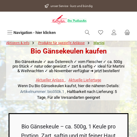
alt springen
unser Service - kurz und bündig
Du hast 0 Produkte
Navigation - hier klicken
Aktionen & Info
Produkte für spezielle Anlässe
Martini
Bio Gänsekeulen kaufen
Bio Gänsekeule ✓ aus Österreich ✓ vom Fleischer ✓ ca. 500g
pro Stück ✓ natur oder gewürzt ✓ zart & saftig ✓ ideal für Martini
& Weihnachten ✓ ab November verfügbar ➜ jetzt bestellen!
Aktueller Anlass
,
Aktuelle Liefertage
Wenn Du Bio Gänsekeulen kaufst, hier die näheren Details:
Artikelnummer: bio350k.1 ,
Haltbarkeit nach Lieferung: 5
Tage,
Für alle Versandarten geeignet
Bio Gänsekeule – ca. 500g, 1 Keule pro
Portion. Zart, saftig und mit feiner Haut