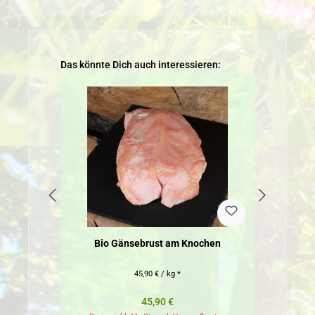
Produktgalerie überspringen
Das könnte Dich auch interessieren:
Bio Gänsebrust am Knochen
45,90 € / kg *
Regulärer Preis:
45,90 €