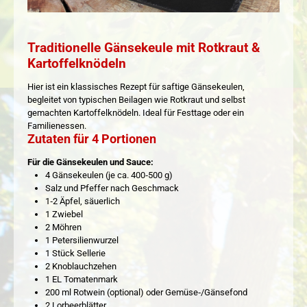
Traditionelle Gänsekeule mit Rotkraut &
Kartoffelknödeln
Hier ist ein klassisches Rezept für saftige Gänsekeulen,
begleitet von typischen Beilagen wie Rotkraut und selbst
gemachten Kartoffelknödeln. Ideal für Festtage oder ein
Familienessen.
Zutaten für 4 Portionen
Für die Gänsekeulen und Sauce:
4 Gänsekeulen (je ca. 400‑500 g)
Salz und Pfeffer nach Geschmack
1‑2 Äpfel, säuerlich
1 Zwiebel
2 Möhren
1 Petersilienwurzel
1 Stück Sellerie
2 Knoblauchzehen
1 EL Tomatenmark
200 ml Rotwein (optional) oder Gemüse‑/Gänsefond
2 Lorbeerblätter