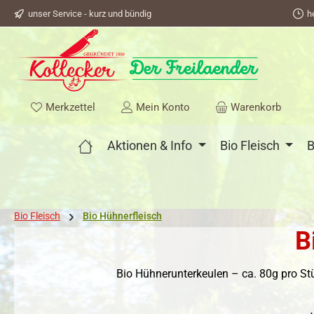
unser Service - kurz und bündig
h
springen
Zur Hauptnavigation springen
Du hast 0 Produkte auf dem Merkzettel
Merkzettel
Mein Konto
Warenkorb
Aktionen & Info
Bio Fleisch
B
Bio Fleisch
Bio Hühnerfleisch
B
Bio Hühnerunterkeulen – ca. 80g pro Stüc