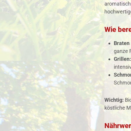
aromatisch 
hochwerti
Wie ber
Braten 
ganze F
Grillen:
intens
Schmor
Schmor
Wichtig:
Bio
köstliche M
Nährwer