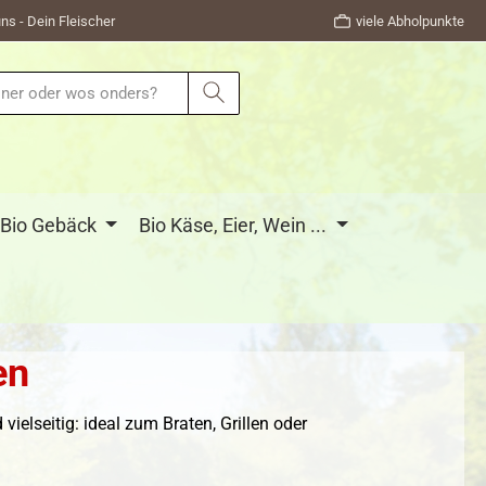
ns - Dein Fleischer
viele Abholpunkte
Bio Gebäck
Bio Käse, Eier, Wein ...
en
ielseitig: ideal zum Braten, Grillen oder