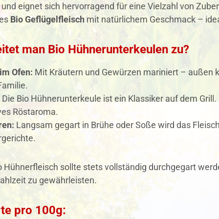
und eignet sich hervorragend für eine Vielzahl von Zube
ges
Bio Geflügelfleisch
mit natürlichem Geschmack – idea
eitet man Bio Hühnerunterkeulen zu?
im Ofen:
Mit Kräutern und Gewürzen mariniert – außen knu
amilie.
Die Bio Hühnerunterkeule ist ein Klassiker auf dem Grill. 
ives Röstaroma.
en:
Langsam gegart in Brühe oder Soße wird das Fleisch 
gerichte.
 Hühnerfleisch sollte stets vollständig durchgegart wer
ahlzeit zu gewährleisten.
te pro 100g: