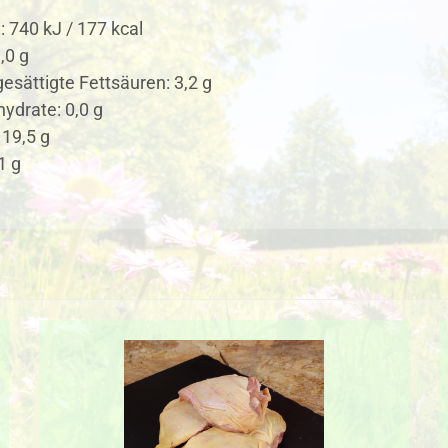
: 740 kJ / 177 kcal
,0 g
esättigte Fettsäuren: 3,2 g
ydrate: 0,0 g
 19,5 g
1 g