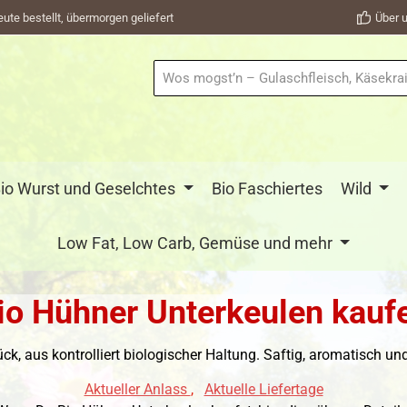
eute bestellt, übermorgen geliefert
Über u
io Wurst und Geselchtes
Bio Faschiertes
Wild
Low Fat, Low Carb, Gemüse und mehr
io Hühner Unterkeulen kauf
k, aus kontrolliert biologischer Haltung. Saftig, aromatisch und v
Aktueller Anlass
,
Aktuelle Liefertage