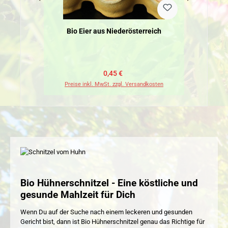
Bio Eier aus Niederösterreich
Bi
Verkaufspreis:
Regulärer Preis:
0,45 €
Preise inkl. MwSt. zzgl. Versandkosten
Pr
Bio Hühnerschnitzel - Eine köstliche und
gesunde Mahlzeit für Dich
Wenn Du auf der Suche nach einem leckeren und gesunden
Gericht bist, dann ist Bio Hühnerschnitzel genau das Richtige für