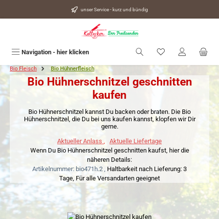
alt springen
unser Service - kurz und bündig
Du hast 0 Produkte
Navigation - hier klicken
Bio Fleisch
Bio Hühnerfleisch
Bio Hühnerschnitzel geschnitten
kaufen
Bio Hühnerschnitzel kannst Du backen oder braten. Die Bio
Hühnerschnitzel, die Du bei uns kaufen kannst, klopfen wir Dir
gerne.
Aktueller Anlass
,
Aktuelle Liefertage
Wenn Du Bio Hühnerschnitzel geschnitten kaufst, hier die
näheren Details:
Artikelnummer: bio471h.2 ,
Haltbarkeit nach Lieferung: 3
Tage,
Für alle Versandarten geeignet
Bildergalerie überspringen