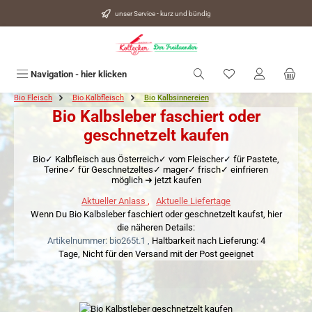
alt springen
unser Service - kurz und bündig
Du hast 0 Produkte
Navigation - hier klicken
Bio Fleisch
Bio Kalbfleisch
Bio Kalbsinnereien
Bio Kalbsleber faschiert oder
geschnetzelt kaufen
Bio✓ Kalbfleisch aus Österreich✓ vom Fleischer✓ für Pastete,
Terine✓ für Geschnetzeltes✓ mager✓ frisch✓ einfrieren
möglich ➜ jetzt kaufen
Aktueller Anlass
,
Aktuelle Liefertage
Wenn Du Bio Kalbsleber faschiert oder geschnetzelt kaufst, hier
die näheren Details:
Artikelnummer: bio265t.1 ,
Haltbarkeit nach Lieferung: 4
Tage,
Nicht für den Versand mit der Post geeignet
Bildergalerie überspringen