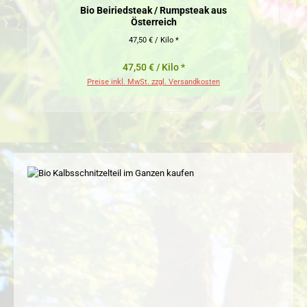
Bio Beiriedsteak / Rumpsteak aus
Österreich
47,50 € / Kilo *
47,50 € / Kilo *
Preise inkl. MwSt. zzgl. Versandkosten
Pr