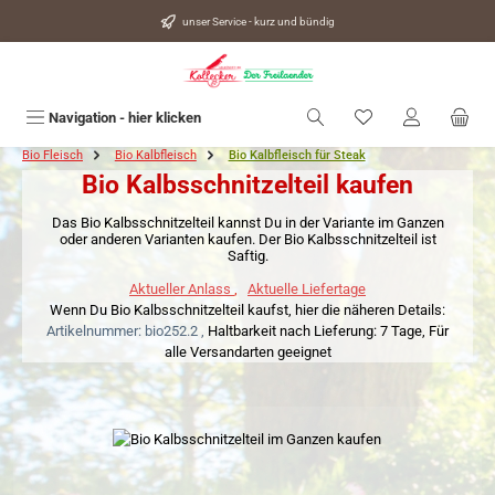
alt springen
unser Service - kurz und bündig
Du hast 0 Produkte
Navigation - hier klicken
Bio Fleisch
Bio Kalbfleisch
Bio Kalbfleisch für Steak
Bio Kalbsschnitzelteil kaufen
Das Bio Kalbsschnitzelteil kannst Du in der Variante im Ganzen
oder anderen Varianten kaufen. Der Bio Kalbsschnitzelteil ist
Saftig.
Aktueller Anlass
,
Aktuelle Liefertage
Wenn Du Bio Kalbsschnitzelteil kaufst, hier die näheren Details:
Artikelnummer: bio252.2 ,
Haltbarkeit nach Lieferung: 7 Tage,
Für
alle Versandarten geeignet
Bildergalerie überspringen