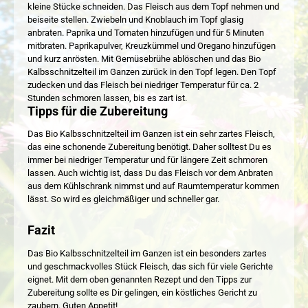
kleine Stücke schneiden. Das Fleisch aus dem Topf nehmen und
beiseite stellen. Zwiebeln und Knoblauch im Topf glasig
anbraten. Paprika und Tomaten hinzufügen und für 5 Minuten
mitbraten. Paprikapulver, Kreuzkümmel und Oregano hinzufügen
und kurz anrösten. Mit Gemüsebrühe ablöschen und das Bio
Kalbsschnitzelteil im Ganzen zurück in den Topf legen. Den Topf
zudecken und das Fleisch bei niedriger Temperatur für ca. 2
Stunden schmoren lassen, bis es zart ist.
Tipps für die Zubereitung
Das Bio Kalbsschnitzelteil im Ganzen ist ein sehr zartes Fleisch,
das eine schonende Zubereitung benötigt. Daher solltest Du es
immer bei niedriger Temperatur und für längere Zeit schmoren
lassen. Auch wichtig ist, dass Du das Fleisch vor dem Anbraten
aus dem Kühlschrank nimmst und auf Raumtemperatur kommen
lässt. So wird es gleichmäßiger und schneller gar.
Fazit
Das Bio Kalbsschnitzelteil im Ganzen ist ein besonders zartes
und geschmackvolles Stück Fleisch, das sich für viele Gerichte
eignet. Mit dem oben genannten Rezept und den Tipps zur
Zubereitung sollte es Dir gelingen, ein köstliches Gericht zu
zaubern. Guten Appetit!