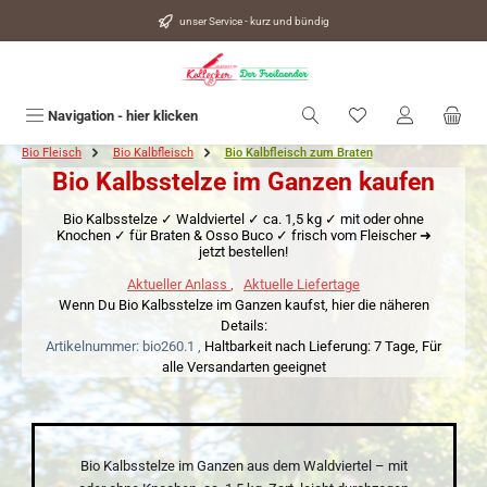
alt springen
unser Service - kurz und bündig
Du hast 0 Produkte
Navigation - hier klicken
Bio Fleisch
Bio Kalbfleisch
Bio Kalbfleisch zum Braten
Bio Kalbsstelze im Ganzen kaufen
Bio Kalbsstelze ✓ Waldviertel ✓ ca. 1,5 kg ✓ mit oder ohne
Knochen ✓ für Braten & Osso Buco ✓ frisch vom Fleischer ➜
jetzt bestellen!
Aktueller Anlass
,
Aktuelle Liefertage
Wenn Du Bio Kalbsstelze im Ganzen kaufst, hier die näheren
Details:
Artikelnummer: bio260.1 ,
Haltbarkeit nach Lieferung: 7 Tage,
Für
alle Versandarten geeignet
Bio Kalbsstelze im Ganzen aus dem Waldviertel – mit