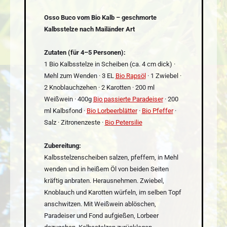
Osso Buco vom Bio Kalb – geschmorte
Kalbsstelze nach Mailänder Art
Zutaten (für 4–5 Personen):
1 Bio Kalbsstelze in Scheiben (ca. 4 cm dick) ·
Mehl zum Wenden · 3 EL
Bio Rapsöl
· 1 Zwiebel ·
2 Knoblauchzehen · 2 Karotten · 200 ml
Weißwein · 400g
Bio passierte Paradeiser
· 200
ml Kalbsfond ·
Bio Lorbeerblätter
·
Bio Pfeffer
·
Salz · Zitronenzeste ·
Bio Petersilie
Zubereitung:
Kalbsstelzenscheiben salzen, pfeffern, in Mehl
wenden und in heißem Öl von beiden Seiten
kräftig anbraten. Herausnehmen. Zwiebel,
Knoblauch und Karotten würfeln, im selben Topf
anschwitzen. Mit Weißwein ablöschen,
Paradeiser und Fond aufgießen, Lorbeer