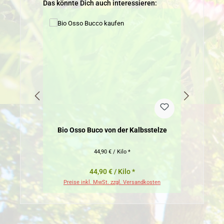
Produktgalerie überspringen
Das könnte Dich auch interessieren:
Bio Osso Buco von der Kalbsstelze
B
44,90 € / Kilo *
44,90 € / Kilo *
Preise inkl. MwSt. zzgl. Versandkosten
Pr