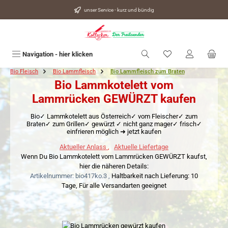
alt springen
unser Service - kurz und bündig
Du hast 0 Produkte
Navigation - hier klicken
Bio Fleisch
Bio Lammfleisch
Bio Lammfleisch zum Braten
Bio Lammkotelett vom
Lammrücken GEWÜRZT kaufen
Bio✓ Lammkotelett aus Österreich✓ vom Fleischer✓ zum
Braten✓ zum Grillen✓ gewürzt ✓ nicht ganz mager✓ frisch✓
einfrieren möglich ➜ jetzt kaufen
Aktueller Anlass
,
Aktuelle Liefertage
Wenn Du Bio Lammkotelett vom Lammrücken GEWÜRZT kaufst,
hier die näheren Details:
Artikelnummer: bio417ko.3 ,
Haltbarkeit nach Lieferung: 10
Tage,
Für alle Versandarten geeignet
Bildergalerie überspringen