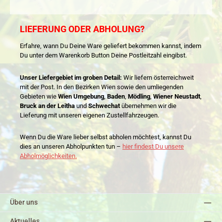
LIEFERUNG ODER ABHOLUNG?
Erfahre, wann Du Deine Ware geliefert bekommen kannst, indem
Du unter dem Warenkorb Button Deine Postleitzahl eingibst.
Unser Liefergebiet im groben Detail:
Wir liefern österreichweit
mit der Post. In den Bezirken Wien sowie den umliegenden
Gebieten wie
Wien Umgebung
,
Baden
,
Mödling
,
Wiener Neustadt
,
Bruck an der Leitha
und
Schwechat
übernehmen wir die
Lieferung mit unseren eigenen Zustellfahrzeugen.
Wenn Du die Ware lieber selbst abholen möchtest, kannst Du
dies an unseren Abholpunkten tun –
hier findest Du unsere
Abholmöglichkeiten.
Über uns
Aktuelles