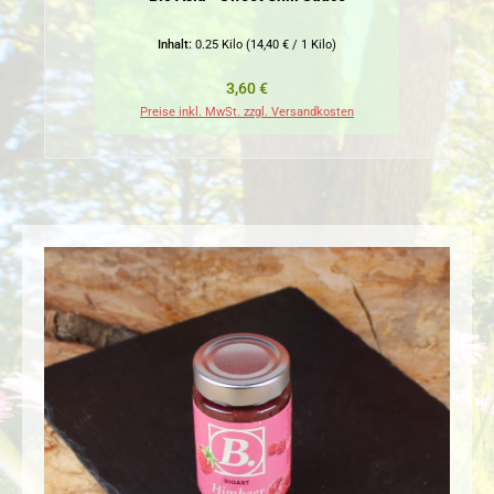
Inhalt:
0.25 Kilo
(14,40 € / 1 Kilo)
Regulärer Preis:
3,60 €
Preise inkl. MwSt. zzgl. Versandkosten
Pr