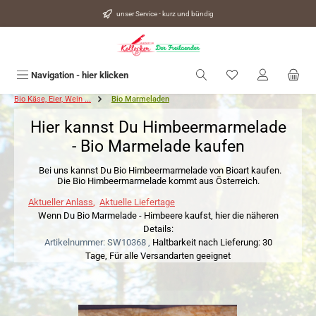
alt springen
unser Service - kurz und bündig
Du hast 0 Produkte
Navigation - hier klicken
Bio Käse, Eier, Wein ...
Bio Marmeladen
Hier kannst Du Himbeermarmelade
- Bio Marmelade kaufen
Bei uns kannst Du Bio Himbeermarmelade von Bioart kaufen.
Die Bio Himbeermarmelade kommt aus Österreich.
Aktueller Anlass
,
Aktuelle Liefertage
Wenn Du Bio Marmelade - Himbeere kaufst, hier die näheren
Details:
Artikelnummer: SW10368 ,
Haltbarkeit nach Lieferung: 30
Tage,
Für alle Versandarten geeignet
Bildergalerie überspringen