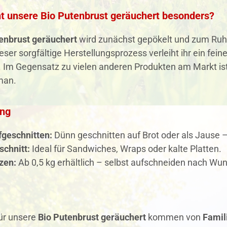
 unsere Bio Putenbrust geräuchert besonders?
enbrust geräuchert
wird zunächst gepökelt und zum Ruhe
eser sorgfältige Herstellungsprozess verleiht ihr ein fein
. Im Gegensatz zu vielen anderen Produkten am Markt is
man.
ng
fgeschnitten:
Dünn geschnitten auf Brot oder als Jause 
schnitt:
Ideal für Sandwiches, Wraps oder kalte Platten.
zen:
Ab 0,5 kg erhältlich – selbst aufschneiden nach Wu
für unsere
Bio Putenbrust geräuchert
kommen von
Famil