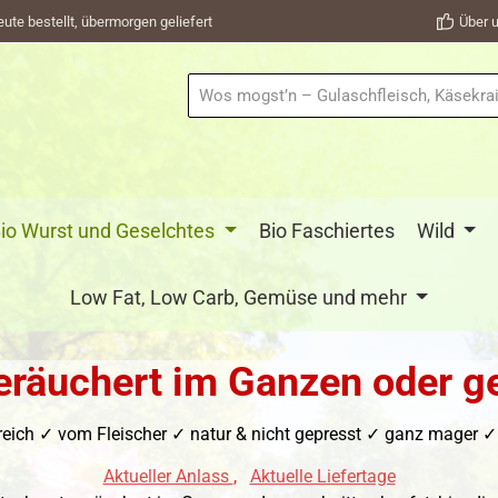
eute bestellt, übermorgen geliefert
Über u
io Wurst und Geselchtes
Bio Faschiertes
Wild
Low Fat, Low Carb, Gemüse und mehr
eräuchert im Ganzen oder g
reich ✓ vom Fleischer ✓ natur & nicht gepresst ✓ ganz mager ✓ g
Aktueller Anlass
,
Aktuelle Liefertage