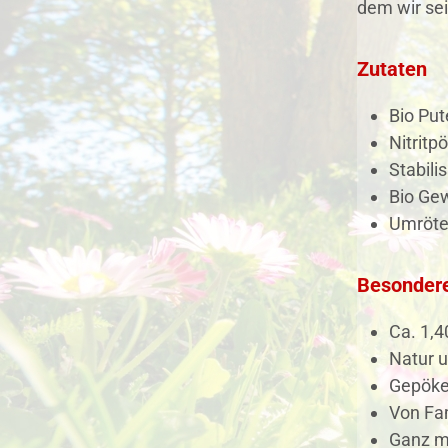
dem wir sei
Zutaten
Bio Put
Nitritp
Stabilis
Bio Ge
Umröteh
Besonder
Ca. 1,4
Natur u
Gepökel
Von Fa
Ganz ma