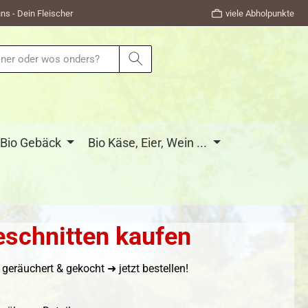
ns - Dein Fleischer
viele Abholpunkte
Bio Gebäck
Bio Käse, Eier, Wein ...
eschnitten kaufen
eräuchert & gekocht ➜ jetzt bestellen!