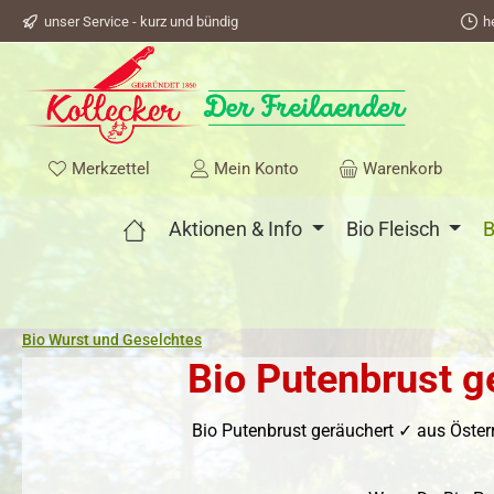
unser Service - kurz und bündig
h
springen
Zur Hauptnavigation springen
Du hast 0 Produkte auf dem Merkzettel
Merkzettel
Mein Konto
Warenkorb
Aktionen & Info
Bio Fleisch
B
Bio Wurst und Geselchtes
Bio Putenbrust g
Bio Putenbrust geräuchert ✓ aus Öster