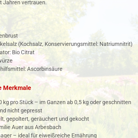
t Jahren vertrauen.
enbrust
ökelsalz (Kochsalz, Konservierungsmittel: Natriumnitrit)
ator: Bio Citrat
würze
ilfsmittel: Ascorbinsäure
e Merkmale
0 kg pro Stück – im Ganzen ab 0,5 kg oder geschnitten
nd nicht gepresst
t, gepoltert, geräuchert und gekocht
milie Auer aus Arbesbach
ger – ideal für eiweißreiche Ernährung