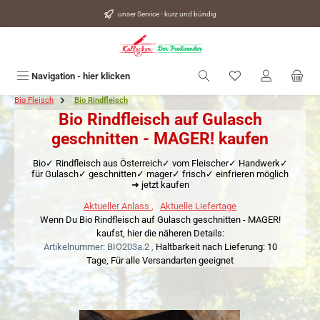
alt springen
unser Service - kurz und bündig
Du hast 0 Produkte
Navigation - hier klicken
Bio Fleisch
Bio Rindfleisch
Bio Rindfleisch auf Gulasch
geschnitten - MAGER! kaufen
Bio✓ Rindfleisch aus Österreich✓ vom Fleischer✓ Handwerk✓
für Gulasch✓ geschnitten✓ mager✓ frisch✓ einfrieren möglich
➜ jetzt kaufen
Aktueller Anlass
,
Aktuelle Liefertage
Wenn Du Bio Rindfleisch auf Gulasch geschnitten - MAGER!
kaufst, hier die näheren Details:
Artikelnummer: BIO203a.2 ,
Haltbarkeit nach Lieferung: 10
Tage,
Für alle Versandarten geeignet
Bildergalerie überspringen