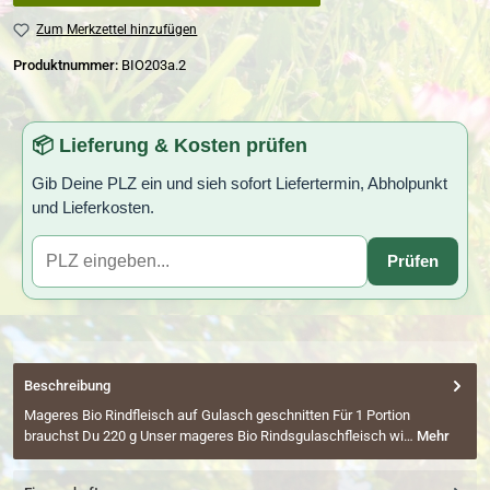
Zum Merkzettel hinzufügen
Produktnummer:
BIO203a.2
📦 Lieferung & Kosten prüfen
Gib Deine PLZ ein und sieh sofort Liefertermin, Abholpunkt
und Lieferkosten.
Prüfen
Beschreibung
Mageres Bio Rindfleisch auf Gulasch geschnitten Für 1 Portion
brauchst Du 220 g Unser mageres Bio Rindsgulaschfleisch wi…
Mehr