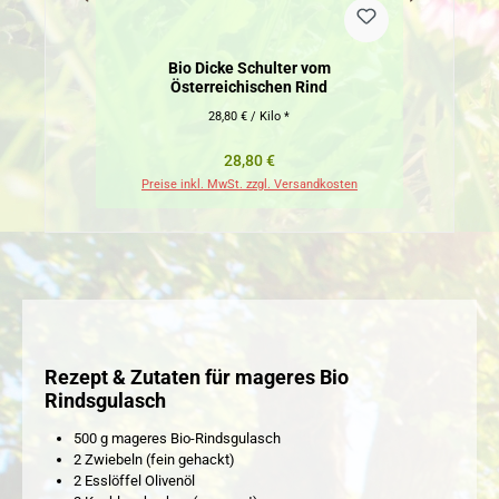
Bio Dicke Schulter vom
Österreichischen Rind
28,80 € / Kilo *
Regulärer Preis:
28,80 €
Preise inkl. MwSt. zzgl. Versandkosten
Pr
Rezept & Zutaten für mageres Bio
Rindsgulasch
500 g mageres Bio-Rindsgulasch
2 Zwiebeln (fein gehackt)
2 Esslöffel Olivenöl