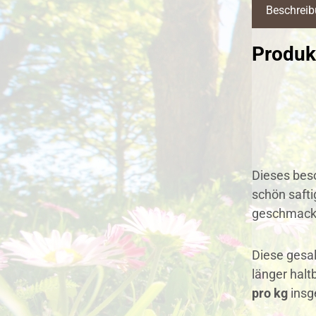
Beschrei
Produkt
Dieses beso
schön safti
geschmackv
Diese gesal
länger halt
pro kg
insg