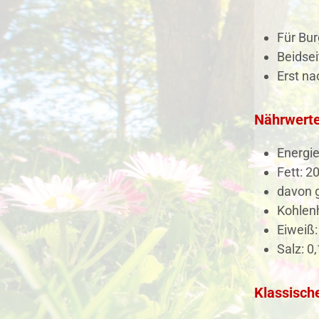
Für Bur
Beidsei
Erst na
Nährwerte
Energie
Fett: 20
davon g
Kohlenh
Eiweiß:
Salz: 0,
Klassisch