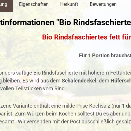
bung
Eigenschaften
Herkunft
Bewertungen
informationen "Bio Rindsfaschiertes
Bio Rindsfaschiertes fett fü
Für 1 Portion brauchs
nders saftige Bio Rindsfaschierte mit höherem Fettanteil 
g bleiben. Es wird aus dem
Schalendeckel
, dem
Hüfersc
ollen Teilstücken vom Rind.
zene Variante enthält eine milde Prise Kochsalz (nur
1 d
bar ist. Zum Würzen beim Kochen solltest Du es aber unbe
esamt. Wir versenden mit der Post ausschließlich gesal