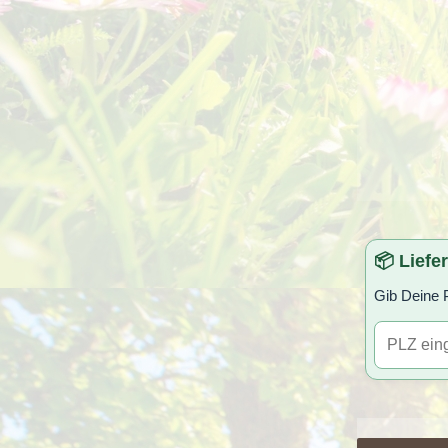
📦 Liefe
Gib Deine P