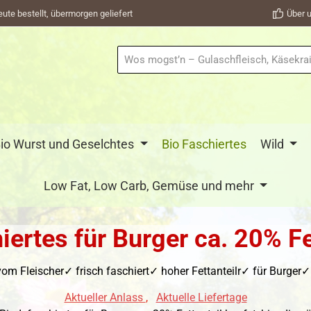
eute bestellt, übermorgen geliefert
Über u
io Wurst und Geselchtes
Bio Faschiertes
Wild
Low Fat, Low Carb, Gemüse und mehr
iertes für Burger ca. 20% Fe
om Fleischer✓ frisch faschiert✓ hoher Fettanteilr✓ für Burger✓ 
Aktueller Anlass
,
Aktuelle Liefertage