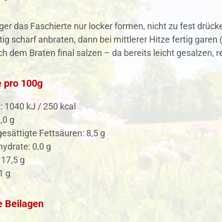
ger das Faschierte nur locker formen, nicht zu fest drücken
tig scharf anbraten, dann bei mittlerer Hitze fertig garen
ch dem Braten final salzen – da bereits leicht gesalzen, re
 pro 100g
: 1040 kJ / 250 kcal
,0 g
esättigte Fettsäuren: 8,5 g
ydrate: 0,0 g
 17,5 g
1 g
e Beilagen