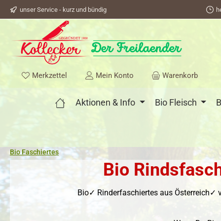
unser Service - kurz und bündig
h
springen
Zur Hauptnavigation springen
Du hast 0 Produkte auf dem Merkzettel
Merkzettel
Mein Konto
Warenkorb
Aktionen & Info
Bio Fleisch
B
Bio Faschiertes
Bio Rindsfasch
Bio✓ Rinderfaschiertes aus Österreich✓ v