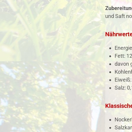
Zubereitun
und Saft n
Nährwerte
Energie
Fett: 12
davon g
Kohlenh
Eiweiß:
Salz: 0,
Klassisch
Nockerl
Salzkar