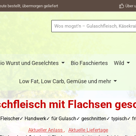
eute bestellt, übermorgen geliefert
Über u
io Wurst und Geselchtes
Bio Faschiertes
Wild
Low Fat, Low Carb, Gemüse und mehr
chfleisch mit Flachsen ges
 Fleischer✓ Handwerk✓ für Gulasch✓ geschnitten✓ typisch✓ fris
Aktueller Anlass
,
Aktuelle Liefertage