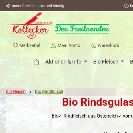
unser Service - kurz und bündig
h
springen
Zur Hauptnavigation springen
Du hast 0 Produkte auf dem Merkzettel
Merkzettel
Mein Konto
Warenkorb
Aktionen & Info
Bio Fleisch
B
Bio Fleisch
Bio Rindfleisch
Bio Rindsgulas
Bio✓ Rindfleisch aus Österreich✓ vom