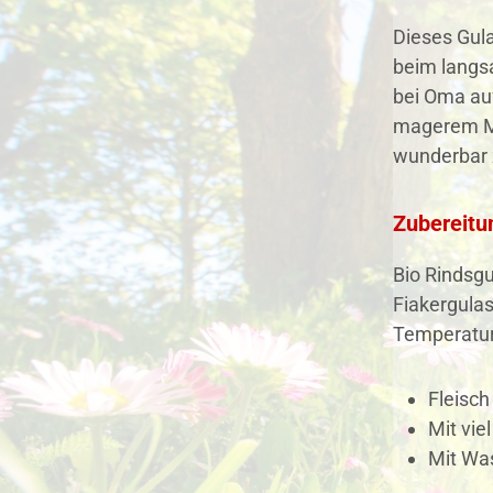
Dieses Gula
beim langs
bei Oma au
magerem Mu
wunderbar 
Zubereitu
Bio Rindsgu
Fiakergulas
Temperatur
Fleisch
Mit vie
Mit Wa