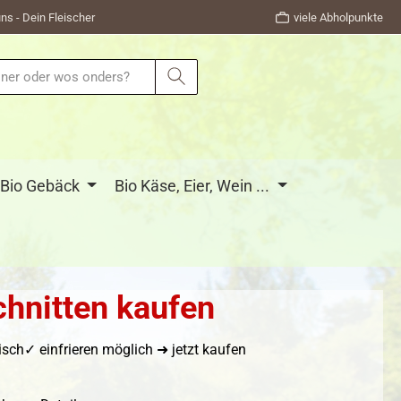
ns - Dein Fleischer
viele Abholpunkte
Bio Gebäck
Bio Käse, Eier, Wein ...
chnitten kaufen
ch✓ einfrieren möglich ➜ jetzt kaufen