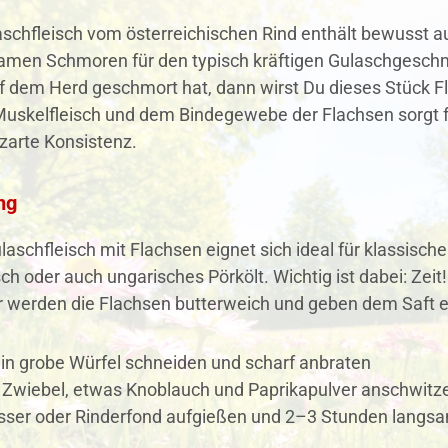
schfleisch vom österreichischen Rind enthält bewusst a
amen Schmoren für den typisch kräftigen Gulaschgeschma
f dem Herd geschmort hat, dann wirst Du dieses Stück 
skelfleisch und dem Bindegewebe der Flachsen sorgt fü
zarte Konsistenz.
ng
laschfleisch mit Flachsen eignet sich ideal für klassisc
ch oder auch ungarisches Pörkölt. Wichtig ist dabei: Zei
 werden die Flachsen butterweich und geben dem Saft e
 in grobe Würfel schneiden und scharf anbraten
l Zwiebel, etwas Knoblauch und Paprikapulver anschwitz
sser oder Rinderfond aufgießen und 2–3 Stunden lang