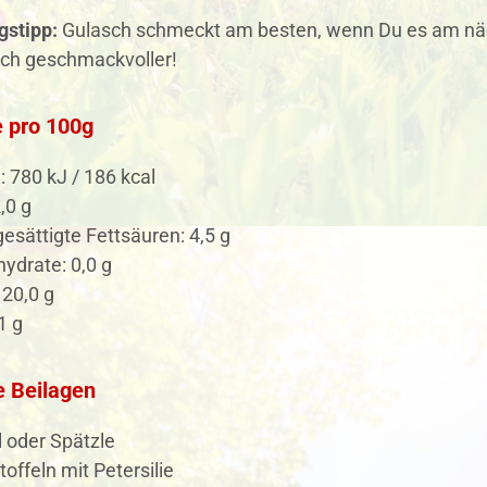
gstipp:
Gulasch schmeckt am besten, wenn Du es am nä
och geschmackvoller!
 pro 100g
: 780 kJ / 186 kcal
,0 g
esättigte Fettsäuren: 4,5 g
ydrate: 0,0 g
 20,0 g
1 g
e Beilagen
 oder Spätzle
toffeln mit Petersilie