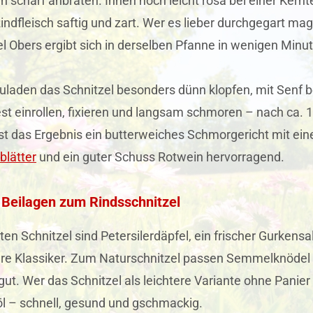
 scharf anbraten. Innen noch leicht rosa bei einer Kern
Rindfleisch saftig und zart. Wer es lieber durchgegart 
l Obers ergibt sich in derselben Pfanne in wenigen Min
uladen das Schnitzel besonders dünn klopfen, mit Senf b
st einrollen, fixieren und langsam schmoren – nach ca. 
st das Ergebnis ein butterweiches Schmorgericht mit ei
blätter
und ein guter Schuss Rotwein hervorragend.
Beilagen zum Rindsschnitzel
en Schnitzel sind Petersilerdäpfel, ein frischer Gurkens
re Klassiker. Zum Naturschnitzel passen Semmelknödel 
ut. Wer das Schnitzel als leichtere Variante ohne Panier
öl – schnell, gesund und gschmackig.