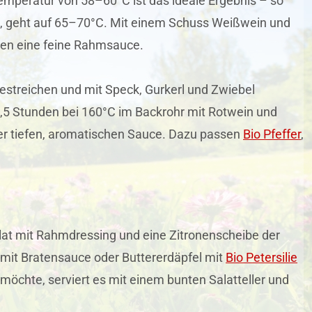
temperatur von 58–60°C ist das ideale Ergebnis – so
mag, geht auf 65–70°C. Mit einem Schuss Weißwein und
uten eine feine Rahmsauce.
estreichen und mit Speck, Gurkerl und Zwiebel
1,5 Stunden bei 160°C im Backrohr mit Rotwein und
ner tiefen, aromatischen Sauce. Dazu passen
Bio Pfeffer
,
alat mit Rahmdressing und eine Zitronenscheibe der
mit Bratensauce oder Buttererdäpfel mit
Bio Petersilie
 möchte, serviert es mit einem bunten Salatteller und