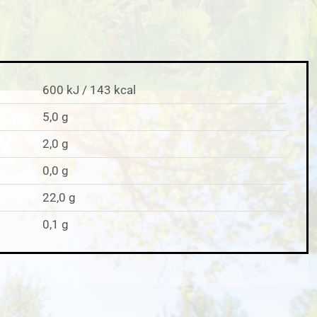
600 kJ / 143 kcal
5,0 g
2,0 g
0,0 g
22,0 g
0,1 g