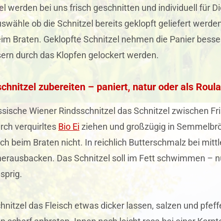
el werden bei uns frisch geschnitten und individuell für 
swähle ob die Schnitzel bereits geklopft geliefert werden
im Braten. Geklopfte Schnitzel nehmen die Panier besser
sern durch das Klopfen gelockert werden.
chnitzel zubereiten – paniert, natur oder als Roul
ssische Wiener Rindsschnitzel das Schnitzel zwischen Fri
rch verquirltes
Bio Ei
ziehen und großzügig in Semmelbrös
sich beim Braten nicht. In reichlich Butterschmalz bei mit
erausbacken. Das Schnitzel soll im Fett schwimmen – nur
sprig.
hnitzel das Fleisch etwas dicker lassen, salzen und pfef