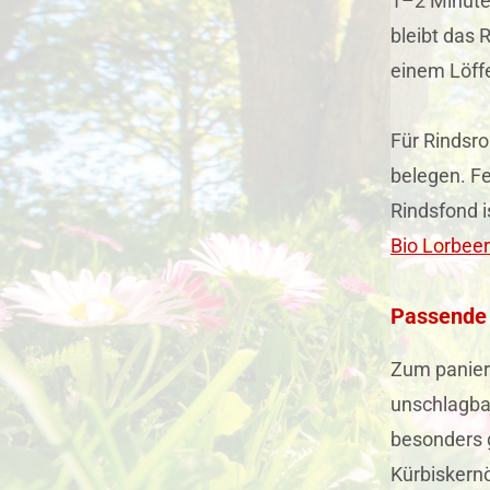
1–2 Minuten
bleibt das 
einem Löffe
Für Rindsro
belegen. Fe
Rindsfond i
Bio Lorbeer
Passende 
Zum paniert
unschlagba
besonders g
Kürbiskern