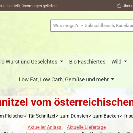
eute bestellt, übermorgen geliefert
Über u
io Wurst und Geselchtes
Bio Faschiertes
Wild
Low Fat, Low Carb, Gemüse und mehr
nitzel vom österreichische
om Fleischer✓ für Schnitzel✓ zum Dünsten✓ zum Backen✓ frisch
Aktueller Anlass
,
Aktuelle Liefertage