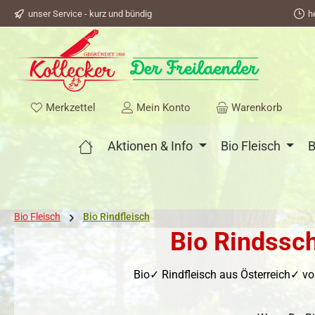
unser Service - kurz und bündig
h
springen
Zur Hauptnavigation springen
Du hast 0 Produkte auf dem Merkzettel
Merkzettel
Mein Konto
Warenkorb
Aktionen & Info
Bio Fleisch
B
Bio Fleisch
Bio Rindfleisch
Bio Rindssch
Bio✓ Rindfleisch aus Österreich✓ v