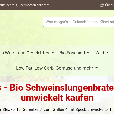
eute bestellt, übermorgen geliefert
Über u
io Wurst und Geselchtes
Bio Faschiertes
Wild
Low Fat, Low Carb, Gemüse und mehr
 - Bio Schweinslungenbrate
umwickelt kaufen
 Steak✓ für Schnitzel✓ zum Grillen✓ mit Speck umwickelt✓ fris