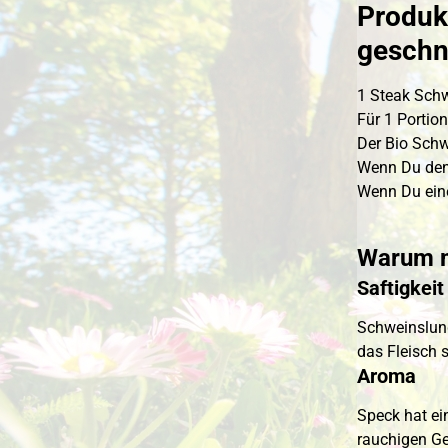
Produk
geschn
1 Steak Schw
Für 1 Portion
Der Bio Schw
Wenn Du den 
Wenn Du eine
Warum m
Saftigkei
Schweinslung
das Fleisch s
Aroma
Speck hat ei
rauchigen G