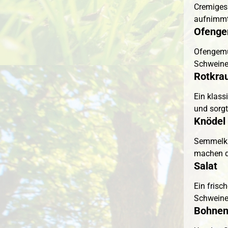
Cremiges
aufnimmt
Ofeng
Ofengemü
Schweinel
Rotkra
Ein klass
und sorg
Knödel
Semmelknö
machen da
Salat
Ein frisc
Schweinel
Bohnen