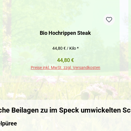
Bio Hochrippen Steak
44,80 € / Kilo *
Regulärer Preis:
44,80 €
Preise inkl. MwSt. zzgl. Versandkosten
che Beilagen zu im Speck umwickelten S
elpüree