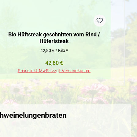
Bio Hüftsteak geschnitten vom Rind /
Bio 
Hüferlsteak
42,80 € / Kilo *
Regulärer Preis:
42,80 €
Preise inkl. MwSt. zzgl. Versandkosten
chweinelungenbraten