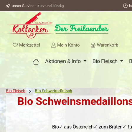
unser Service - kurz und bündig
h
springen
Zur Hauptnavigation springen
Du hast 0 Produkte auf dem Merkzettel
Merkzettel
Mein Konto
Warenkorb
Aktionen & Info
Bio Fleisch
B
Bio Fleisch
Bio Schweinefleisch
Bio Schweinsmedaillons
Bio✓ aus Österreich✓ zum Braten✓ für