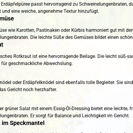
 Erdäpfelpüree passt hervorragend zu Schweinelungenbraten, d
 und eine weiche, angenehme Textur hinzufügt.
emüse
se wie Karotten, Pastinaken oder Kürbis harmoniert gut mit d
ungenbraten. Die leichte Süße des Gemüses bildet einen schön
ut
isches Rotkraut ist eine hervorragende Beilage. Die leicht süß-sa
t für geschmackliche Abwechslung.
del oder Erdäpfelknödel sind ebenfalls tolle Begleiter. Sie sin
s Gericht noch herzhafter.
her grüner Salat mit einem Essig-Öl-Dressing bietet eine leichte,
ungenbraten. Er sorgt für Balance und Leichtigkeit im Gericht.
 im Speckmantel