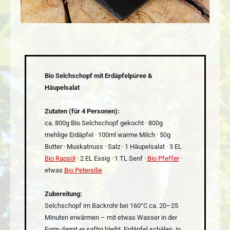
Bio Selchschopf mit Erdäpfelpüree &
Häupelsalat
Zutaten (für 4 Personen):
ca. 800g Bio Selchschopf gekocht · 800g
mehlige Erdäpfel · 100ml warme Milch · 50g
Butter · Muskatnuss · Salz · 1 Häupelsalat · 3 EL
Bio Rapsöl
· 2 EL Essig · 1 TL Senf ·
Bio Pfeffer
·
etwas
Bio Petersilie
Zubereitung:
Selchschopf im Backrohr bei 160°C ca. 20–25
Minuten erwärmen – mit etwas Wasser in der
Form damit er saftig bleibt. Erdäpfel schälen, in