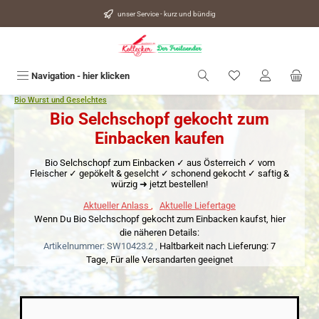
alt springen
unser Service - kurz und bündig
Du hast 0 Produkte
Navigation - hier klicken
Bio Wurst und Geselchtes
Bio Selchschopf gekocht zum
Einbacken kaufen
Bio Selchschopf zum Einbacken ✓ aus Österreich ✓ vom
Fleischer ✓ gepökelt & geselcht ✓ schonend gekocht ✓ saftig &
würzig ➜ jetzt bestellen!
Aktueller Anlass
,
Aktuelle Liefertage
Wenn Du Bio Selchschopf gekocht zum Einbacken kaufst, hier
die näheren Details:
Artikelnummer: SW10423.2 ,
Haltbarkeit nach Lieferung: 7
Tage,
Für alle Versandarten geeignet