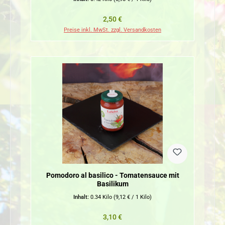
Regulärer Preis:
2,50 €
Preise inkl. MwSt. zzgl. Versandkosten
Pomodoro al basilico - Tomatensauce mit
Basilikum
Inhalt:
0.34 Kilo
(9,12 € / 1 Kilo)
Regulärer Preis:
3,10 €