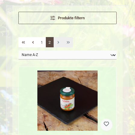
Produkte filtern
Seite
Seite
1
2