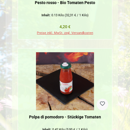
Pesto rosso - Bio Tomaten Pesto
Inhalt:
0.13 Kilo
(32,31 € / 1 Kilo)
Regulärer Preis:
4,20 €
Preise inkl. MwSt. zzgl. Versandkosten
Polpa di pomodoro - Stückige Tomaten
Inhalt:
0.42 Kilo
(5,95 € / 1 Kilo)