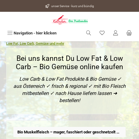
alt springen
unser Service - kurz und bündig
Du hast 0 Produkte
Navigation - hier klicken
Low Fat, Low Carb, Gemüse und mehr
Bei uns kannst Du Low Fat & Low
Carb – Bio Gemüse online kaufen
Low Carb & Low Fat Produkte & Bio Gemüse ✓
aus Österreich ✓ frisch & regional ✓ mit Bio Fleisch
mitbestellen ✓ nach Hause liefern lassen ➜
bestellen!
Bio Muskelfleisch – mager, faschiert oder geschnetzelt & portioniert